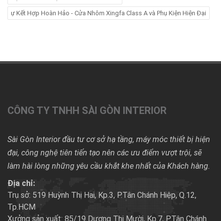
ự Kết Hợp Hoàn Hảo - Cửa Nhôm Xingfa Class A và Phụ Kiện Hiện Đại
CÔNG TY TNHH SÀI GÒN INTERIOR
Sài Gòn Interior đầu tư cơ sở hạ tầng, máy móc thiết bị hiện
đại, công nghệ tiên tiến tạo nên các ưu điểm vượt trội, sẽ
làm hài lòng những yêu cầu khắt khe nhất của Khách hàng.
Địa chỉ:
Trụ sở: 519 Huỳnh Thị Hai, Kp.3, P.Tân Chánh Hiệp, Q.12,
Tp.HCM
Xưởng sản xuất: 85/19 Dương Thị Mười, Kp.7, P.Tân Chánh