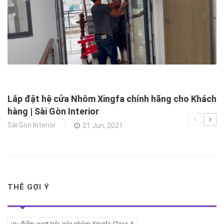
X
N
Xâ
Lắp đặt hệ cửa Nhôm Xingfa chính hãng cho Khách
hàng | Sài Gòn Interior
Sài Gòn Interior
21 Jun, 2021
THẺ GỢI Ý
ưu điểm vượt trội cửa nhôm Xingfa Class A