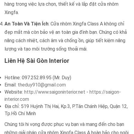
hàng trong việc lựa chọn, thiết kế và lắp đặt cửa nhôm
Xingfa.
An Toàn Và Tiện Ích
: Cửa nhôm Xingfa Class A không chỉ
đẹp mắt mà còn bảo vệ an toàn gia đình bạn. Chúng có khả
năng cách nhiệt, cách âm và chống ồn, giúp tiết kiệm năng
lượng và tạo môi trường sống thoải mái.
Liên Hệ Sài Gòn Interior
Hotline: 097.252.89.95 (Mr. Duy)
Email:
theduy910@gmail.com
Website:
http://www.saigoninterior.net
-
https://saigon-
interior.com
Địa chỉ: 519 Huỳnh Thị Hai, Kp.3, P.Tân Chánh Hiệp, Quận 12,
Tp.Hồ Chí Minh
Chúng tôi hi vọng được phục vụ bạn và mang đến cho bạn
những giải pháp cửa nhôm Xingfa Class A hoàn hảo cho ngôi