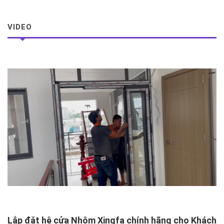
VIDEO
X
N
Xâ
Lắp đặt hệ cửa Nhôm Xingfa chính hãng cho Khách