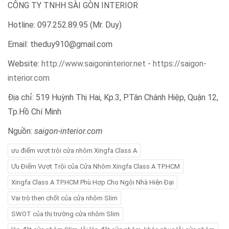
CÔNG TY TNHH SÀI GÒN INTERIOR
Hotline: 097.252.89.95 (Mr. Duy)
Email: theduy910@gmail.com
Website:
http://www.saigoninterior.net
-
https://saigon-
interior.com
Địa chỉ: 519 Huỳnh Thị Hai, Kp.3, P.Tân Chánh Hiệp, Quận 12,
Tp.Hồ Chí Minh
Nguồn:
saigon-interior.com
ưu điểm vượt trội cửa nhôm Xingfa Class A
Ưu Điểm Vượt Trội của Cửa Nhôm Xingfa Class A TP.HCM
Xingfa Class A TP.HCM Phù Hợp Cho Ngôi Nhà Hiện Đại
Vai trò then chốt của cửa nhôm Slim
SWOT của thị trường cửa nhôm Slim