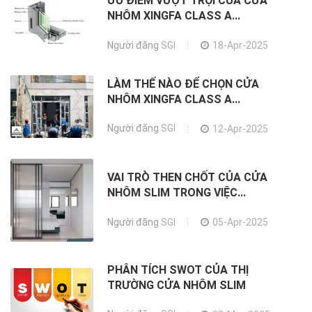
ƯU ĐIỂM VƯỢT TRỘI CỦA CỬA
NHÔM XINGFA CLASS A...
Người đăng
SGI
18-Apr-2025
LÀM THẾ NÀO ĐỂ CHỌN CỬA
NHÔM XINGFA CLASS A...
Người đăng
SGI
12-Apr-2025
VAI TRÒ THEN CHỐT CỦA CỬA
NHÔM SLIM TRONG VIỆC...
Người đăng
SGI
05-Apr-2025
PHÂN TÍCH SWOT CỦA THỊ
TRƯỜNG CỬA NHÔM SLIM