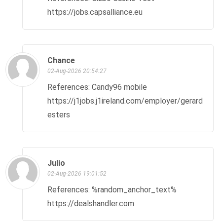
https://jobs.capsalliance.eu
Chance
02-Aug-2026 20:54:27
References: Candy96 mobile
https://j1jobs.j1ireland.com/employer/gerard-
esters
Julio
02-Aug-2026 19:01:52
References: %random_anchor_text%
https://dealshandler.com