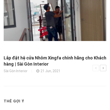
X
N
Xâ
Lắp đặt hệ cửa Nhôm Xingfa chính hãng cho Khách
hàng | Sài Gòn Interior
Sài Gòn Interior
21 Jun, 2021
THẺ GỢI Ý