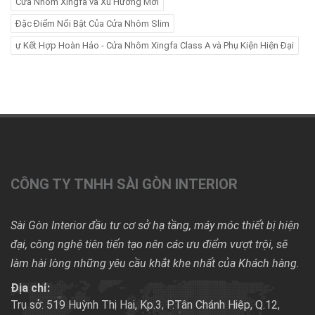
Cửa Nhôm Xingfa và Xu Hướng Mới
Đặc Điểm Nổi Bật Của Cửa Nhôm Slim
ự Kết Hợp Hoàn Hảo - Cửa Nhôm Xingfa Class A và Phụ Kiện Hiện Đại
CÔNG TY TNHH SÀI GÒN INTERIOR
Sài Gòn Interior đầu tư cơ sở hạ tầng, máy móc thiết bị hiện
đại, công nghệ tiên tiến tạo nên các ưu điểm vượt trội, sẽ
làm hài lòng những yêu cầu khắt khe nhất của Khách hàng.
Địa chỉ:
Trụ sở: 519 Huỳnh Thị Hai, Kp.3, P.Tân Chánh Hiệp, Q.12,