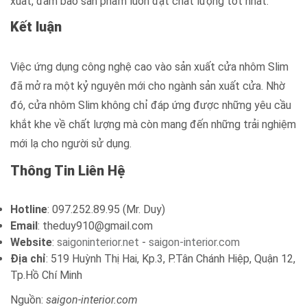
xuất, đảm bảo sản phẩm luôn đạt chất lượng tốt nhất.
Kết luận
Việc ứng dụng công nghệ cao vào sản xuất cửa nhôm Slim
đã mở ra một kỷ nguyên mới cho ngành sản xuất cửa. Nhờ
đó, cửa nhôm Slim không chỉ đáp ứng được những yêu cầu
khắt khe về chất lượng mà còn mang đến những trải nghiệm
mới lạ cho người sử dụng.
Thông Tin Liên Hệ
Hotline
: 097.252.89.95 (Mr. Duy)
Email
: theduy910@gmail.com
Website
:
saigoninterior.net
-
saigon-interior.com
Địa chỉ
: 519 Huỳnh Thị Hai, Kp.3, P.Tân Chánh Hiệp, Quận 12,
Tp.Hồ Chí Minh
Nguồn:
saigon-interior.com