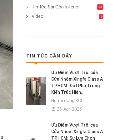
Tin tức Sài Gòn Interior
33
Video
5
TIN TỨC GẦN ĐÂY
Ưu Điểm Vượt Trội của
Cửa Nhôm Xingfa Class A
TP.HCM: Đột Phá Trong
Kiến Trúc Hiện...
Người đăng
SGI
26-Apr-2025
Ưu Điểm Vượt Trội của
Cửa Nhôm Xingfa Class A
óa
TP.HCM: Sự Lựa Chọn