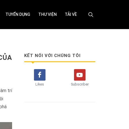
TUYỂN DỤNG
THƯ VIỆN
TẢI VỀ
KẾT NỐI VỚI CHÚNG TÔI
CỦA
Likes
Subscriber
âm trí
ội
 phá