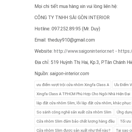
Mọi chi tiết mua hàng xin vui lòng liên hệ:
CÔNG TY TNHH SÀI GÒN INTERIOR
Hotline: 097.252.89.95 (Mr. Duy)
Email: theduy910@gmail.com
Website:
http://www.saigoninterior.net
-
https:
Địa chỉ: 519 Huỳnh Thị Hai, Kp.3, P.Tân Chánh H
Nguồn:
saigon-interior.com
ưu điểm vượt trội cửa nhôm Xingfa Class A
Ưu Điểm V
Xingfa Class A TP.HCM Phù Hợp Cho Ngôi Nhà Hiện Đại
lắp đặt cửa nhôm Slim, lỗi lắp đặt cửa nhôm, khắc phục
So sánh công nghệ sản xuất cửa nhôm Slim
Ứng dụng
Cửa nhôm Slim đảm bảo chất lượng hàng đầu
Tối ưu
Cửa nhôm Slim được sản xuất như thế nào?
Tại sao 