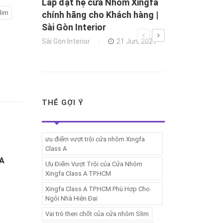
Lắp đặt hệ cửa Nhôm Xingfa
lim
chính hãng cho Khách hàng |
Sài Gòn Interior
Sài Gòn Interior
21 Jun, 2021
THẺ GỢI Ý
ưu điểm vượt trội cửa nhôm Xingfa
Class A
ỬA
Ưu Điểm Vượt Trội của Cửa Nhôm
Xingfa Class A TP.HCM
Xingfa Class A TP.HCM Phù Hợp Cho
Ngôi Nhà Hiện Đại
Vai trò then chốt của cửa nhôm Slim