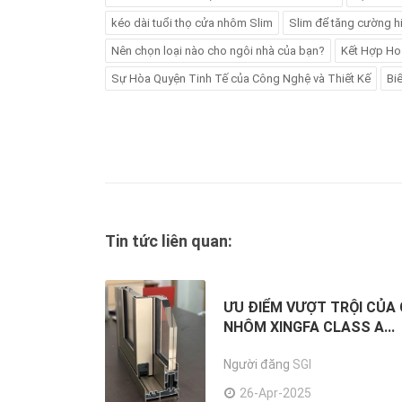
kéo dài tuổi thọ cửa nhôm Slim
Slim để tăng cường h
Nên chọn loại nào cho ngôi nhà của bạn?
Kết Hợp Ho
Sự Hòa Quyện Tinh Tế của Công Nghệ và Thiết Kế
Bi
Tin tức liên quan:
ƯU ĐIỂM VƯỢT TRỘI CỦA
NHÔM XINGFA CLASS A...
Người đăng
SGI
26-Apr-2025