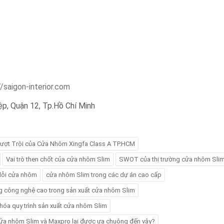
//saigon-interior.com
iệp, Quận 12, Tp.Hồ Chí Minh
ượt Trội của Cửa Nhôm Xingfa Class A TP.HCM
Vai trò then chốt của cửa nhôm Slim
SWOT của thị trường cửa nhôm Sli
 lỗi cửa nhôm
cửa nhôm Slim trong các dự án cao cấp
 công nghệ cao trong sản xuất cửa nhôm Slim
 hóa quy trình sản xuất cửa nhôm Slim
cửa nhôm Slim và Maxpro lại được ưa chuộng đến vậy?