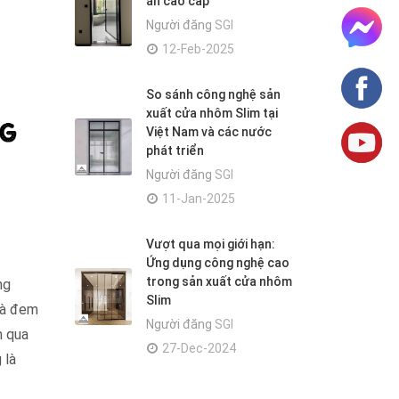
án cao cấp
Người đăng
SGI
12-Feb-2025
So sánh công nghệ sản
xuất cửa nhôm Slim tại
Việt Nam và các nước
phát triển
Người đăng
SGI
11-Jan-2025
Vượt qua mọi giới hạn:
Ứng dụng công nghệ cao
trong sản xuất cửa nhôm
ng
Slim
 là đem
Người đăng
SGI
m qua
27-Dec-2024
 là