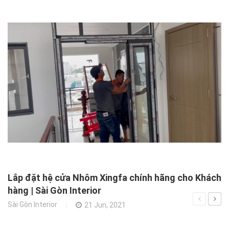
X
N
Xâ
Lắp đặt hệ cửa Nhôm Xingfa chính hãng cho Khách
hàng | Sài Gòn Interior
Sài Gòn Interior
21 Jun, 2021