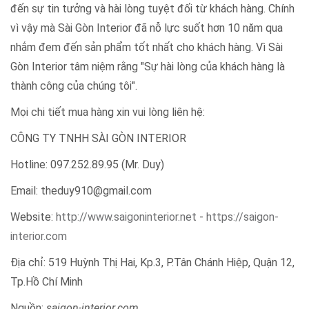
đến sự tin tưởng và hài lòng tuyệt đối từ khách hàng. Chính
vì vậy mà Sài Gòn Interior đã nỗ lực suốt hơn 10 năm qua
nhắm đem đến sản phẩm tốt nhất cho khách hàng. Vì Sài
Gòn Interior tâm niệm rằng "Sự hài lòng của khách hàng là
thành công của chúng tôi".
Mọi chi tiết mua hàng xin vui lòng liên hệ:
CÔNG TY TNHH SÀI GÒN INTERIOR
Hotline: 097.252.89.95 (Mr. Duy)
Email: theduy910@gmail.com
Website:
http://www.saigoninterior.net
-
https://saigon-
interior.com
Địa chỉ: 519 Huỳnh Thị Hai, Kp.3, P.Tân Chánh Hiệp, Quận 12,
Tp.Hồ Chí Minh
Nguồn:
saigon-interior.com