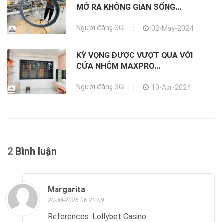
MỞ RA KHÔNG GIAN SỐNG...
Người đăng
SGI
02-May-2024
KỲ VỌNG ĐƯỢC VƯỢT QUA VỚI
CỬA NHÔM MAXPRO...
Người đăng
SGI
10-Apr-2024
2
Bình luận
Margarita
20-Jul-2026 06:22:09
References: Lollybet Casino