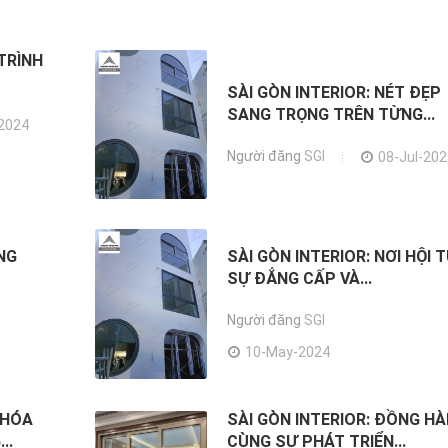
TRÌNH
SÀI GÒN INTERIOR: NÉT ĐẸP
SANG TRỌNG TRÊN TỪNG...
-2024
Người đăng
SGI
08-Jul-20
NG
SÀI GÒN INTERIOR: NƠI HỘI 
SỰ ĐẲNG CẤP VÀ...
Người đăng
SGI
10-May-2024
KHÓA
SÀI GÒN INTERIOR: ĐỒNG H
..
CÙNG SỰ PHÁT TRIỂN...