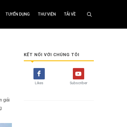
TUYỂN DỤNG
THƯ VIỆN
TẢI VỀ
KẾT NỐI VỚI CHÚNG TÔI
Likes
Subscriber
 giải
g