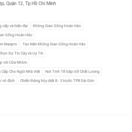
iệp, Quận 12, Tp.Hồ Chí Minh
 cấp và hiện đại
Không Gian Sống Hoàn Hảo
ian Sống Hoàn Hảo
ôm Maxpro
Tạo Nên Không Gian Sống Hoàn Hảo
 Chọn Sự Tin Cậy và Uy Tín
Cấp với Cửa Nhôm
g Cấp Cho Ngôi Nhà Việt
Nơi Tinh Tế Gặp Gỡ Chất Lượng
r vô địch
Chiến thắng hủy diệt 8 - 3 trước TP8 Sài Gòn