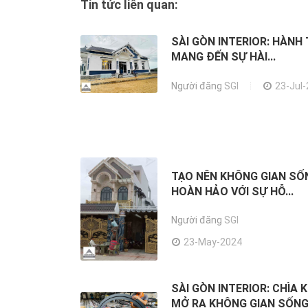
Tin tức liên quan:
SÀI GÒN INTERIOR: HÀNH 
MANG ĐẾN SỰ HÀI...
Người đăng
SGI
23-Jul
TẠO NÊN KHÔNG GIAN SỐ
HOÀN HẢO VỚI SỰ HỖ...
Người đăng
SGI
23-May-2024
SÀI GÒN INTERIOR: CHÌA 
MỞ RA KHÔNG GIAN SỐNG.