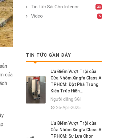
Tin tức Sài Gòn Interior
33
Video
5
TIN TỨC GẦN ĐÂY
 sản
Ưu Điểm Vượt Trội của
ẩm của
Cửa Nhôm Xingfa Class A
hách
TP.HCM: Đột Phá Trong
Kiến Trúc Hiện...
Người đăng
SGI
26-Apr-2025
ậy
Ưu Điểm Vượt Trội của
áp
Cửa Nhôm Xingfa Class A
TP.HCM: Sự Lựa Chọn