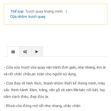
Thể loại:
Trượt quay khang minh
/
Cửa nhôm trượt quay
- Cửa vừa trượt vừa quay vận hành đơn giản, nhẹ nhàng, êm ái
và rất chắc chắn,an toàn cho người sử dụng.
- Cửa đẹp về hình thức, thanh nhôm thiết kế thông minh, màu
sắc thịnh hành: Xám, trắng, vân gỗ và xám Metalic nổi bật, tay
nắm cách điệu, đẹp độc lạ.
- Khoá cửa đóng mở rất nhẹ nhang, chắc chắn.