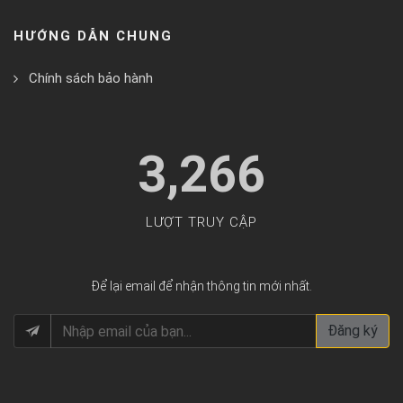
HƯỚNG DẪN CHUNG
Chính sách bảo hành
3,266
LƯỢT TRUY CẬP
Để lại email để nhận thông tin mới nhất.
Đăng ký