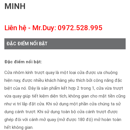
MINH
Liên hệ - Mr.Duy: 0972.528.995
ĐẶC ĐIỂM NỔI BẬT
Đặc điểm nổi bật:
Cửa nhôm kính trượt quay là một loại cửa được ưa chuộng
hiện nay, được nhiều khách hàng yêu thích bởi công năng đặc
biệt của nó. Đây là sản phẩm kết hợp 2 trong 1, cửa vừa trượt
vừa quay giúp tiết kiệm diện tích, không gian cho mặt tiền cũng
như vị trí lắp đặt cửa. Khi sử dụng một phần cửa chúng ta sử
dụng cánh trượt. Khi sử dụng toàn bộ cửa cánh trượt được
ghép đôi với cánh mở quay (mở được 180 độ) mở hoàn toàn
hết không gian.