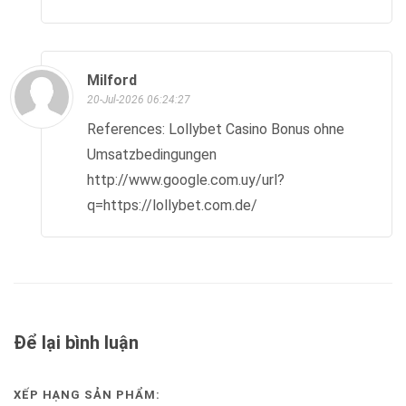
Milford
20-Jul-2026 06:24:27
References: Lollybet Casino Bonus ohne
Umsatzbedingungen
http://www.google.com.uy/url?
q=https://lollybet.com.de/
Để lại bình luận
XẾP HẠNG SẢN PHẨM: