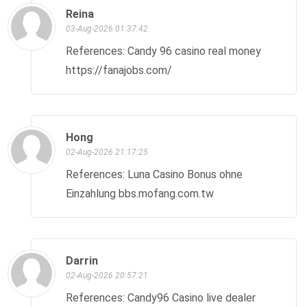
Reina
03-Aug-2026 01:37:42
References: Candy 96 casino real money
https://fanajobs.com/
Hong
02-Aug-2026 21:17:25
References: Luna Casino Bonus ohne
Einzahlung bbs.mofang.com.tw
Darrin
02-Aug-2026 20:57:21
References: Candy96 Casino live dealer