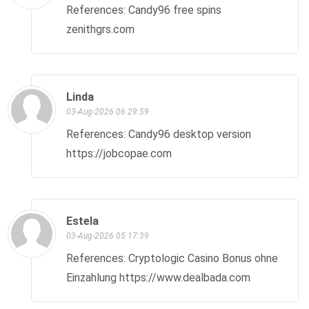
References: Candy96 free spins
zenithgrs.com
Linda
03-Aug-2026 06:29:59
References: Candy96 desktop version
https://jobcopae.com
Estela
03-Aug-2026 05:17:39
References: Cryptologic Casino Bonus ohne
Einzahlung https://www.dealbada.com