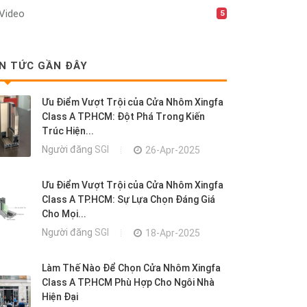
Video
5
IN TỨC GẦN ĐÂY
Ưu Điểm Vượt Trội của Cửa Nhôm Xingfa
Class A TP.HCM: Đột Phá Trong Kiến
Trúc Hiện...
Người đăng
SGI
26-Apr-2025
Ưu Điểm Vượt Trội của Cửa Nhôm Xingfa
Class A TP.HCM: Sự Lựa Chọn Đáng Giá
Cho Mọi...
Người đăng
SGI
18-Apr-2025
Làm Thế Nào Để Chọn Cửa Nhôm Xingfa
Class A TP.HCM Phù Hợp Cho Ngôi Nhà
Hiện Đại