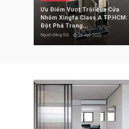
Ưu Điểm Vượt Trội của Cửa
Nhôm Xingfa Class A TP.HCM:
Đột Phá Trong...
Người đăng
SGI
26-Apr-2025