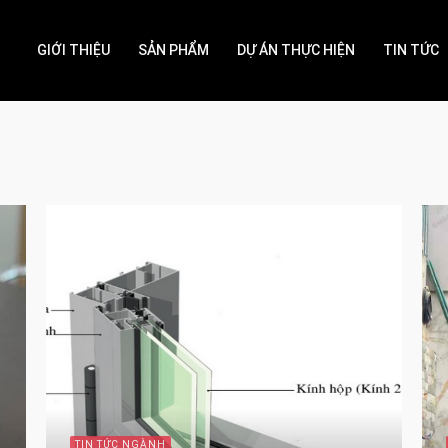
GIỚI THIỆU
SẢN PHẨM
DỰ ÁN THỰC HIỆN
TIN TỨC
TIN TỨC NGÀNH