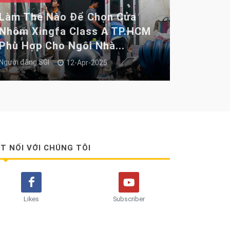
Làm Thế Nào Để Chọn Cửa
Nhôm Xingfa Class A TP.HCM
Phù Hợp Cho Ngôi Nhà...
Người đăng
SGI
12-Apr-2025
T NỐI VỚI CHÚNG TÔI
Likes
Subscriber