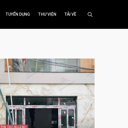
TUYỂN DỤNG
THƯ VIỆN
TẢI VỀ
TIN TỨC NGÀNH