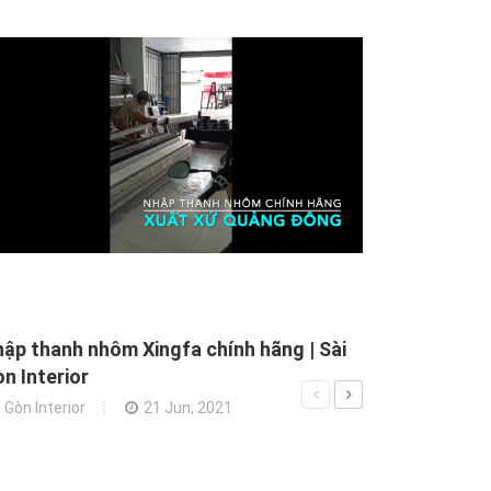
Xây Nhà Ở Lon
Như Thế Nào ?
Xây Dựng Nhà Phố
ập thanh nhôm Xingfa chính hãng | Sài
n Interior
 Gòn Interior
21 Jun, 2021