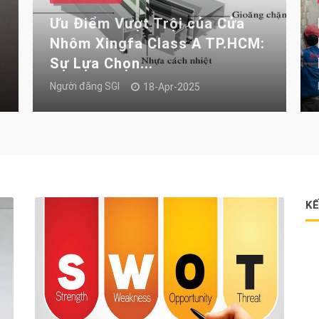
Ưu Điểm Vượt Trội của Cửa
Nhôm Xingfa Class A TP.HCM:
Sự Lựa Chọn...
Người đăng
SGI
18-Apr-2025
KẾ