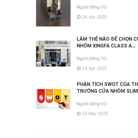
Người đăng
SGI
26-Apr-2025
LÀM THẾ NÀO ĐỂ CHỌN 
NHÔM XINGFA CLASS A...
Người đăng
SGI
12-Apr-2025
PHÂN TÍCH SWOT CỦA TH
TRƯỜNG CỬA NHÔM SLI
Người đăng
SGI
28-Mar-2025