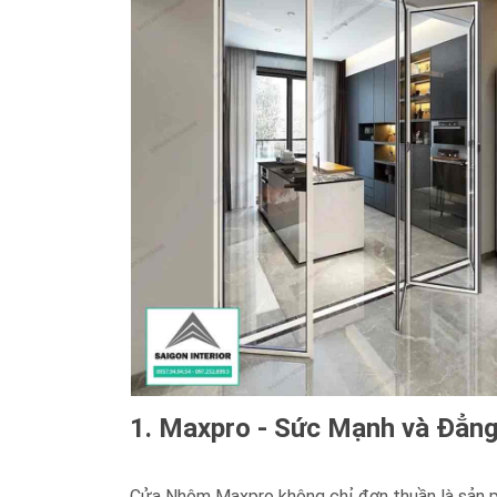
1. Maxpro - Sức Mạnh và Đẳn
Cửa Nhôm Maxpro không chỉ đơn thuần là sản ph