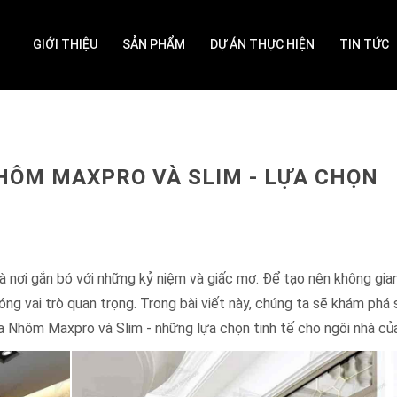
GIỚI THIỆU
SẢN PHẨM
DỰ ÁN THỰC HIỆN
TIN TỨC
NHÔM MAXPRO VÀ SLIM - LỰA CHỌN
 là nơi gắn bó với những kỷ niệm và giấc mơ. Để tạo nên không gia
ng vai trò quan trọng. Trong bài viết này, chúng ta sẽ khám phá
a Nhôm Maxpro và Slim - những lựa chọn tinh tế cho ngôi nhà củ