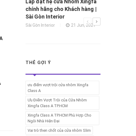
Lắp đặt hệ cửa Nhôm Xingfa
chính hãng cho Khách hàng |
Sài Gòn Interior
Sài Gòn Interior
21 Jun, 2021
ỬA
THẺ GỢI Ý
A
ưu điểm vượt trội cửa nhôm Xingfa
Class A
Ưu Điểm Vượt Trội của Cửa Nhôm
Xingfa Class A TP.HCM
Xingfa Class A TP.HCM Phù Hợp Cho
Ngôi Nhà Hiện Đại
Vai trò then chốt của cửa nhôm Slim