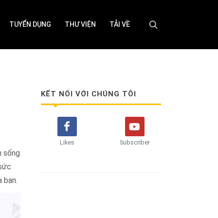
TUYỂN DỤNG
THƯ VIỆN
TẢI VỀ
KẾT NỐI VỚI CHÚNG TÔI
Likes
Subscriber
n sống
 sức
a bạn.