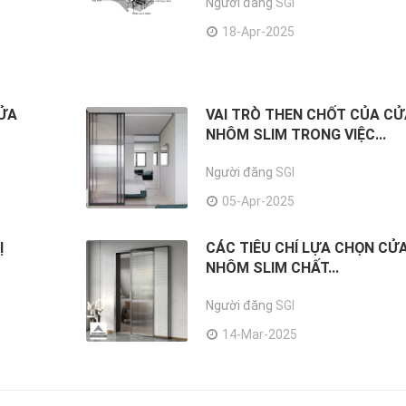
Người đăng
SGI
18-Apr-2025
CỬA
VAI TRÒ THEN CHỐT CỦA C
NHÔM SLIM TRONG VIỆC...
Người đăng
SGI
05-Apr-2025
Ị
CÁC TIÊU CHÍ LỰA CHỌN CỬ
M
NHÔM SLIM CHẤT...
Người đăng
SGI
14-Mar-2025