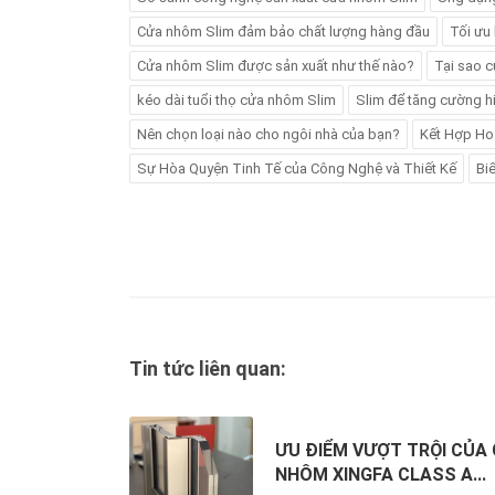
Cửa nhôm Slim đảm bảo chất lượng hàng đầu
Tối ưu
Cửa nhôm Slim được sản xuất như thế nào?
Tại sao 
kéo dài tuổi thọ cửa nhôm Slim
Slim để tăng cường h
Nên chọn loại nào cho ngôi nhà của bạn?
Kết Hợp Ho
Sự Hòa Quyện Tinh Tế của Công Nghệ và Thiết Kế
Bi
Tin tức liên quan:
ƯU ĐIỂM VƯỢT TRỘI CỦA
NHÔM XINGFA CLASS A...