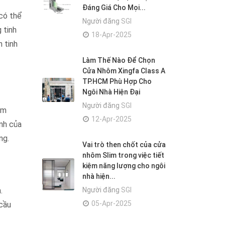
Đáng Giá Cho Mọi...
có thể
Người đăng
SGI
 tinh
18-Apr-2025
 tinh
Làm Thế Nào Để Chọn
Cửa Nhôm Xingfa Class A
TP.HCM Phù Hợp Cho
Ngôi Nhà Hiện Đại
Người đăng
SGI
ăm
12-Apr-2025
nh của
ng.
Vai trò then chốt của cửa
nhôm Slim trong việc tiết
kiệm năng lượng cho ngôi
nhà hiện...
.
Người đăng
SGI
05-Apr-2025
 cầu