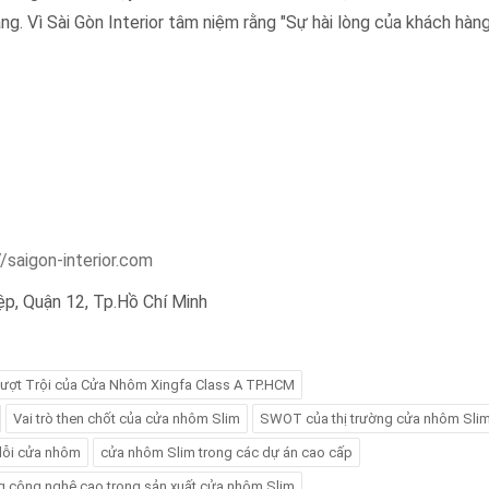
 Vì Sài Gòn Interior tâm niệm rằng "Sự hài lòng của khách hàng
//saigon-interior.com
iệp, Quận 12, Tp.Hồ Chí Minh
ượt Trội của Cửa Nhôm Xingfa Class A TP.HCM
Vai trò then chốt của cửa nhôm Slim
SWOT của thị trường cửa nhôm Sli
 lỗi cửa nhôm
cửa nhôm Slim trong các dự án cao cấp
 công nghệ cao trong sản xuất cửa nhôm Slim