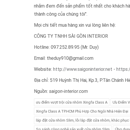
nhắm đem đến sản phẩm tốt nhất cho khách hàng.
thành công của chúng tôi".
Mọi chi tiết mua hàng xin vui lòng liên hệ:
CÔNG TY TNHH SÀI GÒN INTERIOR
Hotline: 097.252.89.95 (Mr. Duy)
Email: theduy910@gmail.com
Website:
http://www.saigoninterior.net
-
https:
Địa chỉ: 519 Huỳnh Thị Hai, Kp.3, P.Tân Chánh H
Nguồn:
saigon-interior.com
ưu điểm vượt trội cửa nhôm Xingfa Class A
Ưu Điểm V
Xingfa Class A TP.HCM Phù Hợp Cho Ngôi Nhà Hiện Đại
lắp đặt cửa nhôm Slim, lỗi lắp đặt cửa nhôm, khắc phục
So sánh công nghệ sản xuất cửa nhôm Slim
Ứng dụng