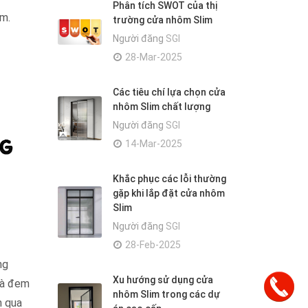
Phân tích SWOT của thị
ôm.
trường cửa nhôm Slim
Người đăng
SGI
28-Mar-2025
Các tiêu chí lựa chọn cửa
nhôm Slim chất lượng
Người đăng
SGI
14-Mar-2025
Khắc phục các lỗi thường
gặp khi lắp đặt cửa nhôm
Slim
Người đăng
SGI
28-Feb-2025
ng
Xu hướng sử dụng cửa
 là đem
nhôm Slim trong các dự
m qua