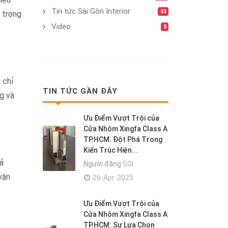
Tin tức Sài Gòn Interior
33
 trọng
Video
5
 chỉ
TIN TỨC GẦN ĐÂY
g và
Ưu Điểm Vượt Trội của
Cửa Nhôm Xingfa Class A
TP.HCM: Đột Phá Trong
Kiến Trúc Hiện...
ả
Người đăng
SGI
vận
26-Apr-2025
Ưu Điểm Vượt Trội của
Cửa Nhôm Xingfa Class A
TP.HCM: Sự Lựa Chọn