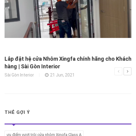
X
N
Xâ
Lắp đặt hệ cửa Nhôm Xingfa chính hãng cho Khách
hàng | Sài Gòn Interior
Sài Gòn Interior
21 Jun, 2021
THẺ GỢI Ý
ưu điểm vượt trội cửa nhôm Xingfa Class A