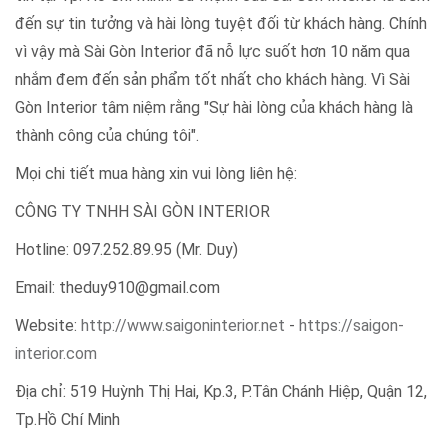
đến sự tin tưởng và hài lòng tuyệt đối từ khách hàng. Chính
vì vậy mà Sài Gòn Interior đã nỗ lực suốt hơn 10 năm qua
nhắm đem đến sản phẩm tốt nhất cho khách hàng. Vì Sài
Gòn Interior tâm niệm rằng "Sự hài lòng của khách hàng là
thành công của chúng tôi".
Mọi chi tiết mua hàng xin vui lòng liên hệ:
CÔNG TY TNHH SÀI GÒN INTERIOR
Hotline: 097.252.89.95 (Mr. Duy)
Email: theduy910@gmail.com
Website:
http://www.saigoninterior.net
-
https://saigon-
interior.com
Địa chỉ: 519 Huỳnh Thị Hai, Kp.3, P.Tân Chánh Hiệp, Quận 12,
Tp.Hồ Chí Minh