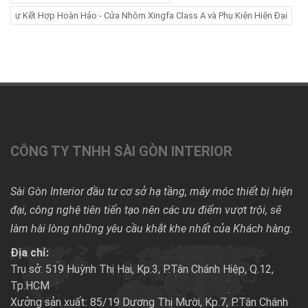
ự Kết Hợp Hoàn Hảo - Cửa Nhôm Xingfa Class A và Phụ Kiện Hiện Đại
CÔNG TY TNHH SÀI GÒN INTERIOR
Sài Gòn Interior đầu tư cơ sở hạ tầng, máy móc thiết bị hiện
đại, công nghệ tiên tiến tạo nên các ưu điểm vượt trội, sẽ
làm hài lòng những yêu cầu khắt khe nhất của Khách hàng.
Địa chỉ:
Trụ sở: 519 Huỳnh Thị Hai, Kp.3, P.Tân Chánh Hiệp, Q.12,
Tp.HCM
Xưởng sản xuất: 85/19 Dương Thị Mười, Kp.7, P.Tân Chánh