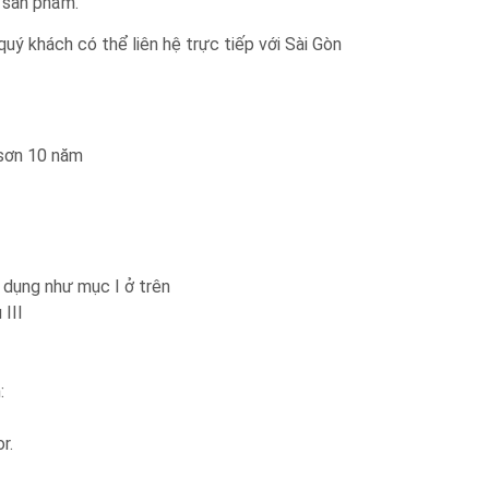
h sản phẩm.
uý khách có thể liên hệ trực tiếp với Sài Gòn
sơn 10 năm
 dụng như mục I ở trên
III
:
r.