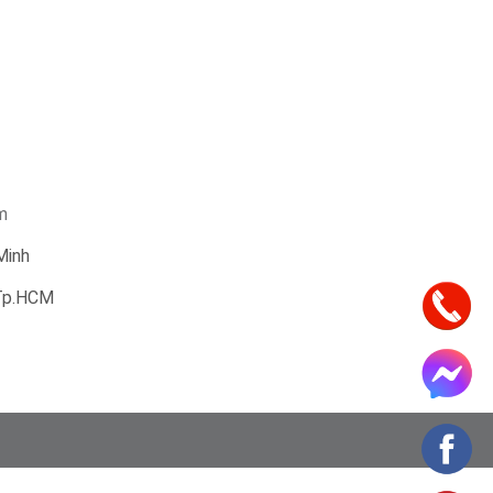
m
Minh
 Tp.HCM