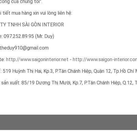
công của chúng tôi".
 tiết mua hàng xin vui lòng liên hệ:
TY TNHH SÀI GÒN INTERIOR
e: 097.252.89.95 (Mr. Duy)
: theduy910@gmail.com
te:
http://www.saigoninterior.net
-
http://www.saigon-interior.co
ỉ: 519 Huỳnh Thị Hai, Kp.3, P.Tân Chánh Hiệp, Quận 12, Tp.Hồ Chí 
sản xuất: 85/19 Dương Thị Mười, Kp.7, P.Tân Chánh Hiệp, Q.12,