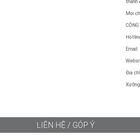
thành 
Mọi chi
CÔNG 
Hotlin
Email
Websi
Địa ch
Xưởng 
LIÊN HỆ / GÓP Ý