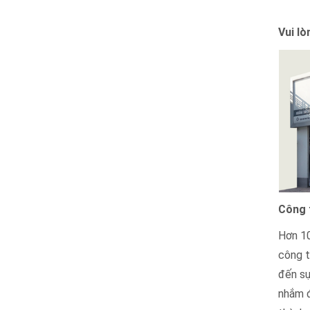
Vui lò
Công 
Hơn 10
công t
đến sự
nhắm đ