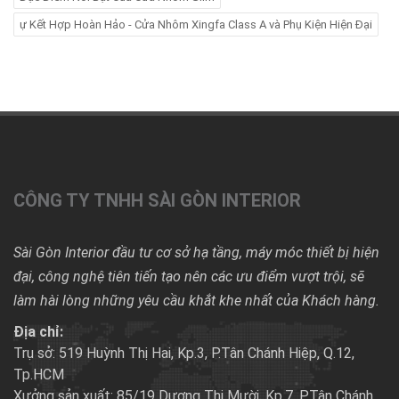
ự Kết Hợp Hoàn Hảo - Cửa Nhôm Xingfa Class A và Phụ Kiện Hiện Đại
CÔNG TY TNHH SÀI GÒN INTERIOR
Sài Gòn Interior đầu tư cơ sở hạ tầng, máy móc thiết bị hiện
đại, công nghệ tiên tiến tạo nên các ưu điểm vượt trội, sẽ
làm hài lòng những yêu cầu khắt khe nhất của Khách hàng.
Địa chỉ:
Trụ sở: 519 Huỳnh Thị Hai, Kp.3, P.Tân Chánh Hiệp, Q.12,
Tp.HCM
Xưởng sản xuất: 85/19 Dương Thị Mười, Kp.7, P.Tân Chánh