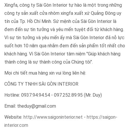
Xingfa, công ty Sài Gòn Interior tự hào là một trong những
công ty sản xuất cửa nhôm xingfa xuất xứ Quảng Đông uy
tín của Tp. Hồ Chí Minh. Sứ mệnh của Sài Gòn Interior là
đem đến sự tin tưởng và yêu mến tuyệt đối từ khách hàng.
Vì sự tin tưởng và yêu mến ấy mà Sài Gòn Interior đã nỗ lực
suốt hơn 10 năm qua nhắm đem đến sản phẩm tốt nhất cho
khách hàng. Vì Sài Gòn Interior tâm niệm "Giúp khách hàng
thành công là sự thành công của Chúng tôi".
Mọi chi tiết mua hàng xin vui lòng liên hệ:
CÔNG TY TNHH SÀI GÒN INTERIOR
Hotline: 0937.94.94.54 - 097.252.89.95 (Mr. Duy)
Email: theduy@gmail.com
Website:
http://www.saigoninterior.net
-
https://saigon-
interior.com