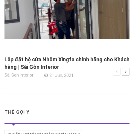
X
N
Xâ
Lắp đặt hệ cửa Nhôm Xingfa chính hãng cho Khách
hàng | Sài Gòn Interior
Sài Gòn Interior
21 Jun, 2021
THẺ GỢI Ý