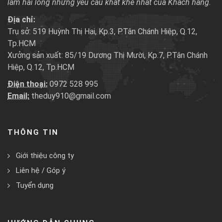
làm hài lòng những yêu cầu khắt khe nhất của Khách hàng.
Địa chỉ:
Trụ sở: 519 Huỳnh Thị Hai, Kp.3, P.Tân Chánh Hiệp, Q.12,
Tp.HCM
Xưởng sản xuất: 85/19 Dương Thị Mười, Kp.7, P.Tân Chánh
Hiệp, Q.12, Tp.HCM
Điện thoại:
0972 528 995
Email:
theduy910@gmail.com
THÔNG TIN
Giới thiệu công ty
Liên hệ / Góp ý
Tuyển dụng