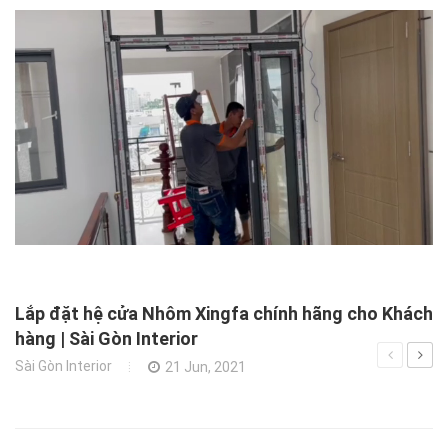
X
N
Xâ
Lắp đặt hệ cửa Nhôm Xingfa chính hãng cho Khách
hàng | Sài Gòn Interior
Sài Gòn Interior
21 Jun, 2021