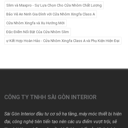
Slim và Maxpro - Sự Lựa Chọn Cho Cửa Nhôm Chất Lượng
Bảo Vệ An Ninh Gia Đình với Cửa Nhôm Xingfa Class A
Cửa Nhôm Xingfa và Xu Hướng Mới
Đặc Điểm Nổi Bật Của Cửa Nhôm Slim
ự Kết Hợp Hoàn Hảo - Cửa Nhôm Xingfa Class A và Phụ Kiện Hiện Đại
CÔNG TY TNHH SÀI GÒN INTERIOR
Sài Gòn Interior đầu tư cơ sở hạ tầng, máy móc thiết bị hiện
đại, công nghệ tiên tiến tạo nên các ưu điểm vượt trội, sẽ