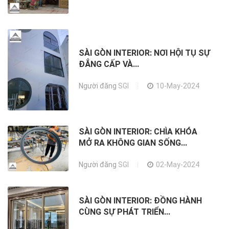
SÀI GÒN INTERIOR: NƠI HỘI TỤ SỰ
ĐẲNG CẤP VÀ...
Người đăng
SGI
10-May-2024
SÀI GÒN INTERIOR: CHÌA KHÓA
MỞ RA KHÔNG GIAN SỐNG...
Người đăng
SGI
02-May-2024
SÀI GÒN INTERIOR: ĐỒNG HÀNH
CÙNG SỰ PHÁT TRIỂN...