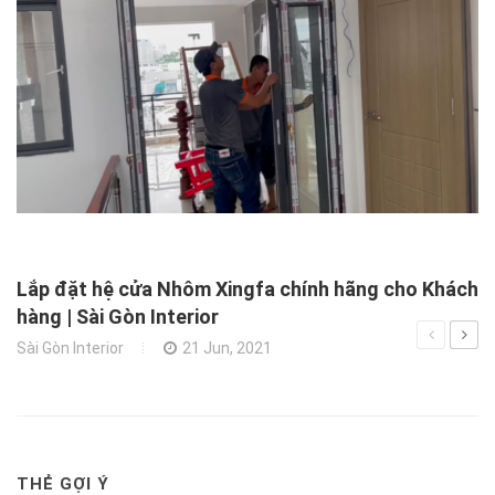
X
N
Xâ
Lắp đặt hệ cửa Nhôm Xingfa chính hãng cho Khách
hàng | Sài Gòn Interior
Sài Gòn Interior
21 Jun, 2021
THẺ GỢI Ý