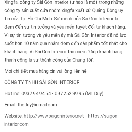
Xingfa, công ty Sài Gòn Interior tự hào là một trong những
công ty sản xuất cửa nhôm xingfa xuất xứ Quảng Đông uy
tín của Tp. Hồ Chí Minh. Sứ mệnh của Sài Gòn Interior là
đem đến sự tin tưởng và yêu mến tuyệt đối từ khách hàng.
Vì sự tin tưởng và yêu mến ấy mà Sài Gòn Interior đã nỗ lực
suốt hơn 10 năm qua nhắm đem đến sản phẩm tốt nhất cho
khách hàng. Vì Sài Gòn Interior tâm niệm "Giúp khách hàng
thành công là sự thành công của Chúng tôi".
Mọi chi tiết mua hàng xin vui lòng liên hệ:
CÔNG TY TNHH SÀI GÒN INTERIOR
Hotline: 0937.94.94.54 - 097.252.89.95 (Mr. Duy)
Email: theduy@gmail.com
Website:
http://www.saigoninterior.net
-
https://saigon-
interior.com