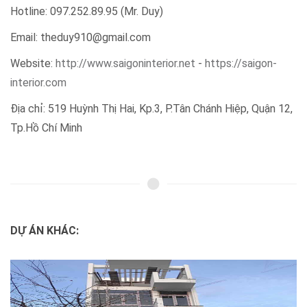
DỰ ÁN KHÁC:
Khám Phá Nét Đẹp Hiện Đại - Công Trình
Nhà Phố Anh...