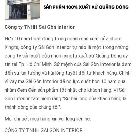
vì vậy mà Sài Gòn Interior đã nỗ lực suốt hơn 10 năm qua
nhắm đem đến sản phẩm tốt nhất cho khách hàng. Vì Sài
Gòn Interior tâm niệm rằng "Sự hài lòng của khách hàng là
thành công của chúng tôi".
Mọi chi tiết mua hàng xin vui lòng liên hệ:
CÔNG TY TNHH SÀI GÒN INTERIOR
Hotline: 097.252.89.95 (Mr. Duy)
Email: theduy910@gmail.com
Website:
http://www.saigoninterior.net
-
https://saigon-
interior.com
Địa chỉ: 519 Huỳnh Thị Hai, Kp.3, P.Tân Chánh Hiệp, Quận 12,
Tp.Hồ Chí Minh