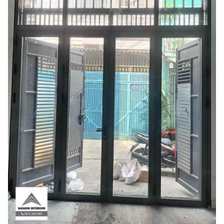
- Một ngôi nhà không chỉ là nơi che chở, mà còn là biểu
tượng của phong cách và cá nhân của chủ nhân. Và để thực
hiện mục tiêu đó, anh Hiệp đã chọn Sài Gòn Interior làm đối
tác tin cậy trong việc cung cấp và lắp đặt hệ cửa nhôm
chính hãng cho ngôi nhà của mình.