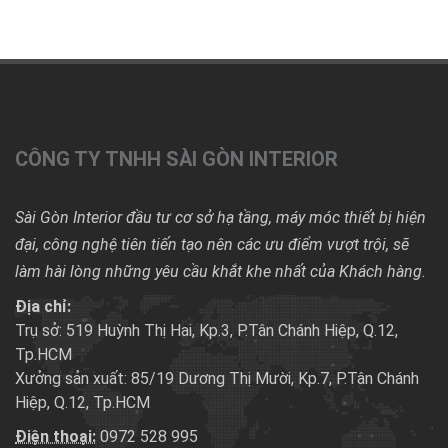
đại, công nghệ tiên tiến tạo nên các ưu điểm vượt trội, sẽ
làm hài lòng những yêu cầu khắt khe nhất của Khách hàng.
Địa chỉ:
Trụ sở: 519 Huỳnh Thị Hai, Kp.3, P.Tân Chánh Hiệp, Q.12,
Tp.HCM
Xưởng sản xuất: 85/19 Dương Thị Mười, Kp.7, P.Tân Chánh
Hiệp, Q.12, Tp.HCM
Điện thoại:
0972 528 995
Email:
theduy910@gmail.com
THÔNG TIN
Giới thiệu công ty
Liên hệ / Góp ý
Tuyển dụng