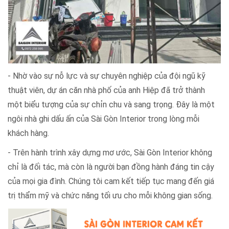
khách hàng.
- Trên hành trình xây dựng mơ ước, Sài Gòn Interior không
chỉ là đối tác, mà còn là người bạn đồng hành đáng tin cậy
của mọi gia đình. Chúng tôi cam kết tiếp tục mang đến giá
trị thẩm mỹ và chức năng tối ưu cho mỗi không gian sống.
Công ty TNHH Sài Gòn Interior
Hơn 10 năm hoạt động trong ngành sản xuất
cửa nhôm
Xingfa
, công ty Sài Gòn Interior tự hào là một trong những
công ty sản xuất cửa nhôm xingfa xuất xứ Quảng Đông uy
tín tại Tp. Hồ Chí Minh. Sứ mệnh của Sài Gòn Interior là đem
đến sự tin tưởng và hài lòng tuyệt đối từ khách hàng. Chính