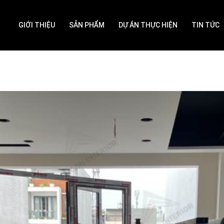
GIỚI THIỆU
SẢN PHẨM
DỰ ÁN THỰC HIỆN
TIN TỨC