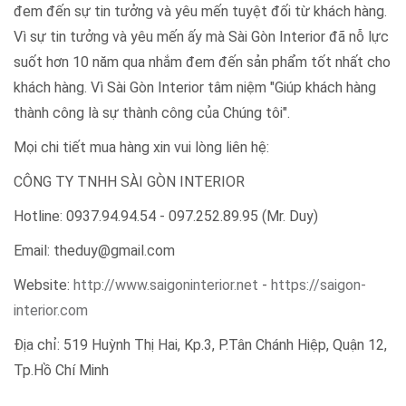
đem đến sự tin tưởng và yêu mến tuyệt đối từ khách hàng.
Vì sự tin tưởng và yêu mến ấy mà Sài Gòn Interior đã nỗ lực
suốt hơn 10 năm qua nhắm đem đến sản phẩm tốt nhất cho
khách hàng. Vì Sài Gòn Interior tâm niệm "Giúp khách hàng
thành công là sự thành công của Chúng tôi".
Mọi chi tiết mua hàng xin vui lòng liên hệ:
CÔNG TY TNHH SÀI GÒN INTERIOR
Hotline: 0937.94.94.54 - 097.252.89.95 (Mr. Duy)
Email: theduy@gmail.com
Website:
http://www.saigoninterior.net
-
https://saigon-
interior.com
Địa chỉ: 519 Huỳnh Thị Hai, Kp.3, P.Tân Chánh Hiệp, Quận 12,
Tp.Hồ Chí Minh