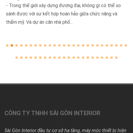
Nằm trong khu dân cư sầm uất của Hóc Môn, công trình
nhà phố của anh Trung không chỉ là một ngôi nhà, mà còn
là biểu tượng của sự hiện...
CÔNG TY TNHH SÀI GÒN INTERIOR
Sài Gòn Interior đầu tư cơ sở hạ tầng, máy móc thiết bị hiện