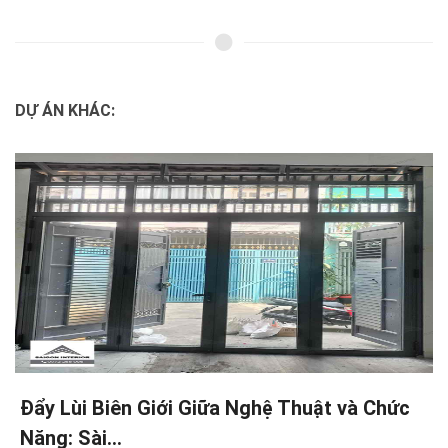
DỰ ÁN KHÁC:
Khám Phá Nét Đẹp Hiện Đại - Công Trình
Nhà Phố Anh...