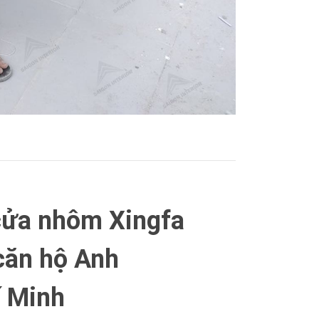
 cửa nhôm Xingfa
căn hộ Anh
í Minh