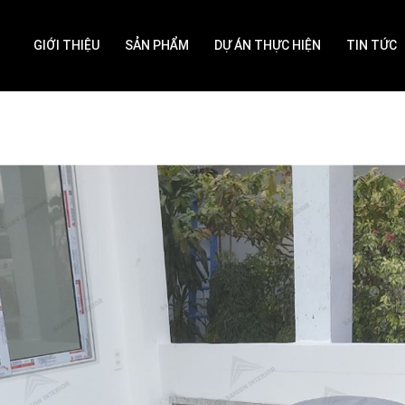
GIỚI THIỆU
SẢN PHẨM
DỰ ÁN THỰC HIỆN
TIN TỨC