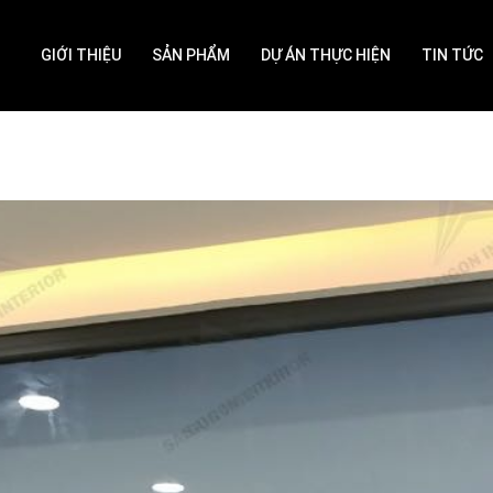
GIỚI THIỆU
SẢN PHẨM
DỰ ÁN THỰC HIỆN
TIN TỨC