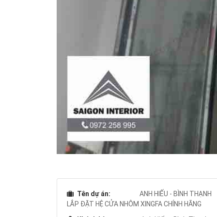
Tên dự án:
ANH HIẾU - BÌNH THẠNH
LẮP ĐẶT HỆ CỬA NHÔM XINGFA CHÍNH HÃNG