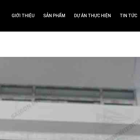
GIỚI THIỆU
SẢN PHẨM
DỰ ÁN THỰC HIỆN
TIN TỨC