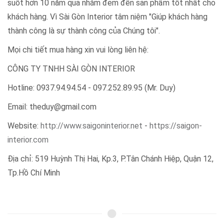
suốt hơn 10 năm qua nhắm đem đến sản phẩm tốt nhất cho
khách hàng. Vì Sài Gòn Interior tâm niệm "Giúp khách hàng
thành công là sự thành công của Chúng tôi".
Mọi chi tiết mua hàng xin vui lòng liên hệ:
CÔNG TY TNHH SÀI GÒN INTERIOR
Hotline: 0937.94.94.54 - 097.252.89.95 (Mr. Duy)
Email: theduy@gmail.com
Website:
http://www.saigoninterior.net
-
https://saigon-
interior.com
Địa chỉ: 519 Huỳnh Thị Hai, Kp.3, P.Tân Chánh Hiệp, Quận 12,
Tp.Hồ Chí Minh