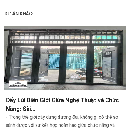
DỰ ÁN KHÁC:
Khám Phá Nét Đẹp Hiện Đại - Công Trình
Nhà Phố Anh...
Nằm trong khu dân cư sầm uất của Hóc Môn, công trình
nhà phố của anh Trung không chỉ là một ngôi nhà, mà còn