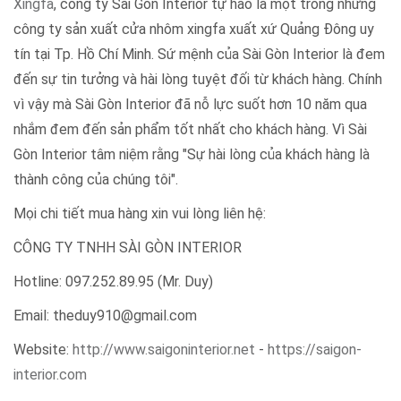
Xingfa
, công ty Sài Gòn Interior tự hào là một trong những
công ty sản xuất cửa nhôm xingfa xuất xứ Quảng Đông uy
tín tại Tp. Hồ Chí Minh. Sứ mệnh của Sài Gòn Interior là đem
đến sự tin tưởng và hài lòng tuyệt đối từ khách hàng. Chính
vì vậy mà Sài Gòn Interior đã nỗ lực suốt hơn 10 năm qua
nhắm đem đến sản phẩm tốt nhất cho khách hàng. Vì Sài
Gòn Interior tâm niệm rằng "Sự hài lòng của khách hàng là
thành công của chúng tôi".
Mọi chi tiết mua hàng xin vui lòng liên hệ:
CÔNG TY TNHH SÀI GÒN INTERIOR
Hotline: 097.252.89.95 (Mr. Duy)
Email: theduy910@gmail.com
Website:
http://www.saigoninterior.net
-
https://saigon-
interior.com