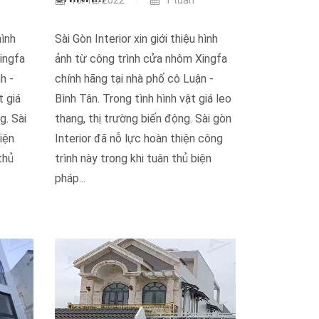
15/12/2022
1 tuần
hình
Sài Gòn Interior xin giới thiệu hình
ingfa
ảnh từ công trình cửa nhôm Xingfa
h -
chính hãng tại nhà phố cô Luận -
t giá
Bình Tân. Trong tình hình vật giá leo
g. Sài
thang, thị trường biến động. Sài gòn
iện
Interior đã nỗ lực hoàn thiện công
thủ
trình này trong khi tuân thủ biện
pháp...