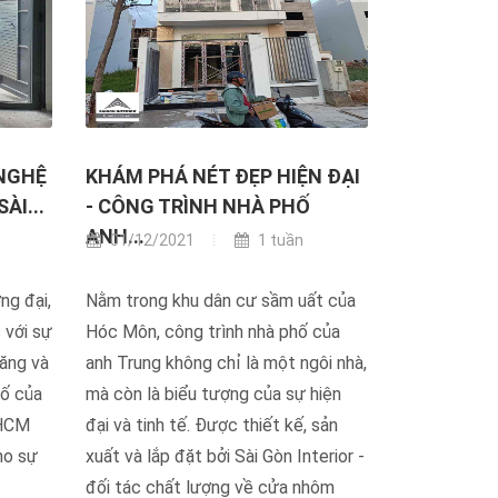
 NGHỆ
KHÁM PHÁ NÉT ĐẸP HIỆN ĐẠI
ÀI...
- CÔNG TRÌNH NHÀ PHỐ
ANH...
01/12/2021
1 tuần
ng đại,
Nằm trong khu dân cư sầm uất của
 với sự
Hóc Môn, công trình nhà phố của
ăng và
anh Trung không chỉ là một ngôi nhà,
hố của
mà còn là biểu tượng của sự hiện
 HCM
đại và tinh tế. Được thiết kế, sản
ho sự
xuất và lắp đặt bởi Sài Gòn Interior -
đối tác chất lượng về cửa nhôm