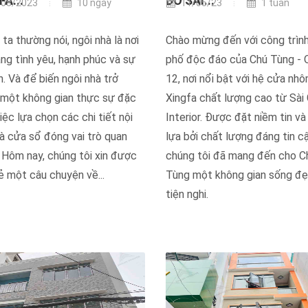
A...
DO SÀI...
08/2023
10 ngày
11/05/23
1 tuần
NH VŨ
O - Công ty Xây Dựng Tiến
ta thường nói, ngôi nhà là nơi
Chào mừng đến với công trìn
át Số Tám
ng tình yêu, hạnh phúc và sự
phố độc đáo của Chú Tùng - 
h. Và để biến ngôi nhà trở
12, nơi nổi bật với hệ cửa nh
 một không gian thực sự đặc
Xingfa chất lượng cao từ Sài
việc lựa chọn các chi tiết nội
Interior. Được đặt niềm tin v
à cửa sổ đóng vai trò quan
lựa bởi chất lượng đáng tin cậ
 Hôm nay, chúng tôi xin được
chúng tôi đã mang đến cho C
ẻ một câu chuyện về...
Tùng một không gian sống đẹ
tiện nghi.