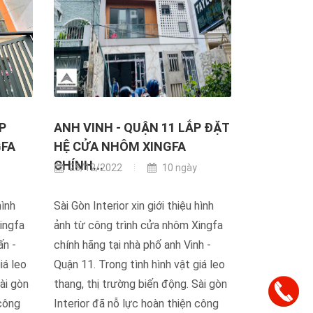
P
ANH VINH - QUẬN 11 LẮP ĐẶT
GFA
HỆ CỬA NHÔM XINGFA
CHÍNH...
25/12/2022
10 ngày
hình
Sài Gòn Interior xin giới thiệu hình
ingfa
ảnh từ công trình cửa nhôm Xingfa
ấn -
chính hãng tại nhà phố anh Vinh -
iá leo
Quận 11. Trong tình hình vật giá leo
ài gòn
thang, thị trường biến động. Sài gòn
 công
Interior đã nỗ lực hoàn thiện công