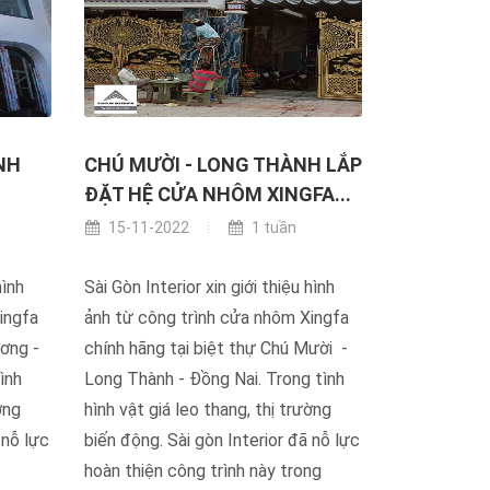
NH
CHÚ MƯỜI - LONG THÀNH LẮP
ĐẶT HỆ CỬA NHÔM XINGFA...
15-11-2022
1 tuần
hình
Sài Gòn Interior xin giới thiệu hình
ingfa
ảnh từ công trình cửa nhôm Xingfa
ơng -
chính hãng tại biệt thự Chú Mười -
ình
Long Thành - Đồng Nai. Trong tình
ờng
hình vật giá leo thang, thị trường
nỗ lực
biến động. Sài gòn Interior đã nỗ lực
hoàn thiện công trình này trong