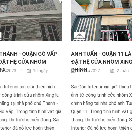
THÀNH - QUẬN GÒ VẤP
ANH TUẤN - QUẬN 11 LẮ
ĐẶT HỆ CỬA NHÔM
ĐẶT HỆ CỬA NHÔM XIN
A...
CHÍNH...
02/2023
10 ngày
11/12/2022
2 tuần
n Interior xin giới thiệu hình
Sài Gòn Interior xin giới thiệu 
ừ công trình cửa nhôm Xingfa
ảnh từ công trình cửa nhôm X
hãng tại nhà phố chú Thành -
chính hãng tại nhà phố anh Tu
ò Vấp. Trong tình hình vật giá
Quận 11. Trong tình hình vật g
ang, thị trường biến động. Sài
thang, thị trường biến động. S
terior đã nỗ lực hoàn thiện
Interior đã nỗ lực hoàn thiện