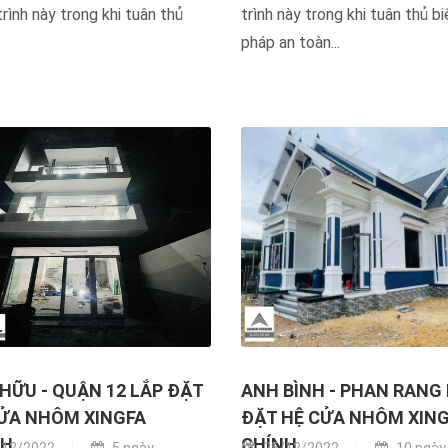
rình này trong khi tuân thủ
trình này trong khi tuân thủ bi
pháp an toàn...
HỮU - QUẬN 12 LẮP ĐẶT
ANH BÌNH - PHAN RANG
ỬA NHÔM XINGFA
ĐẶT HỆ CỬA NHÔM XIN
H...
CHÍNH...