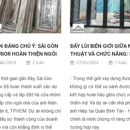
N ĐÁNG CHÚ Ý: SÀI GÒN
ĐẨY LÙI BIÊN GIỚI GIỮA
RIOR HOÀN THIỆN NGÔI
THUẬT VÀ CHỨC NĂNG: S
..
05/2024
2 tuần
27/03/2024
1 tuần
thời gian gần đây, Sài Gòn
- Trong thế giới xây dựng đươ
or đã hoàn thành xuất sắc dự
không gì có thể so sánh được
ng cấp và lắp đặt hệ cửa nhôm
kết hợp hoàn hảo giữa chức n
p cho ngôi nhà của anh Kiên
thẩm mỹ. Và dự án căn nhà p
uận 6, TP.HCM. Dự án không chỉ
anh Hiệp tại Quận Bình Tân -
dấu sự thành công của doanh
chính là minh chứng rõ ràng c
 mà còn khẳng định vị thế
tương hợp này.