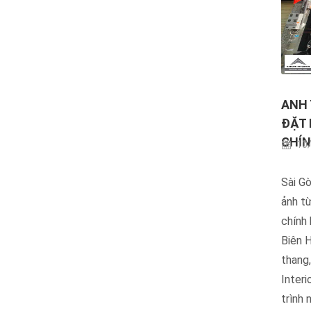
ANH 
ĐẶT 
CHÍN
10/
Sài Gò
ảnh t
chính 
Biên H
thang,
Interi
trình 