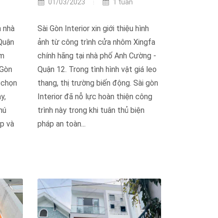
01/03/2023
1 tuần
h nhà
Sài Gòn Interior xin giới thiệu hình
Quận
ảnh từ công trình cửa nhôm Xingfa
ôm
chính hãng tại nhà phố Anh Cường -
 Gòn
Quận 12. Trong tình hình vật giá leo
à chọn
thang, thị trường biến động. Sài gòn
y,
Interior đã nỗ lực hoàn thiện công
hú
trình này trong khi tuân thủ biện
p và
pháp an toàn...