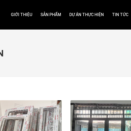
GIỚI THIỆU
SẢN PHẨM
DỰ ÁN THỰC HIỆN
TIN TỨC
N