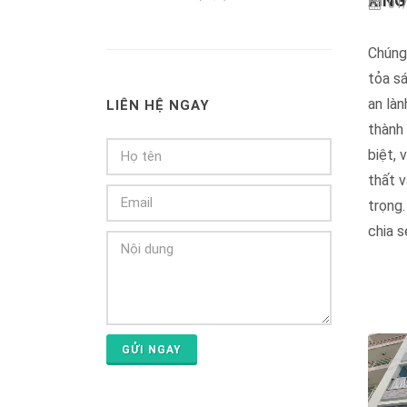
XINGF
01/
A
CE
Chúng 
Ph
tỏa sá
an làn
LIÊN HỆ NGAY
thành
biệt, 
thất v
trọng.
chia s
GỬI NGAY