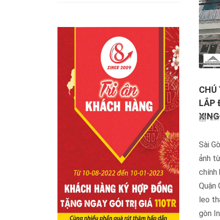
CHÚ 
LẮP 
XINGF
25/
Sài Gò
ảnh t
chính 
Quận G
leo th
gòn In