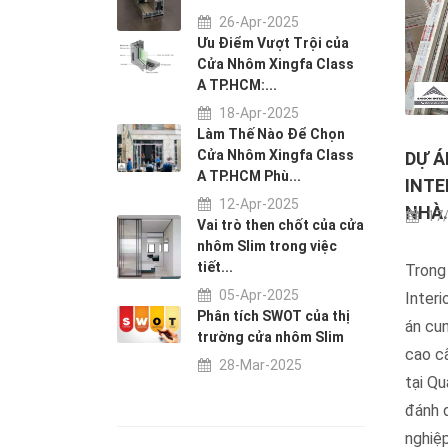
26-Apr-2025
Ưu Điểm Vượt Trội của
Cửa Nhôm Xingfa Class
A TP.HCM:...
18-Apr-2025
Làm Thế Nào Để Chọn
Cửa Nhôm Xingfa Class
DỰ Á
A TP.HCM Phù...
INTE
12-Apr-2025
NHÀ.
17/
Vai trò then chốt của cửa
nhôm Slim trong việc
tiết...
Trong 
05-Apr-2025
Interi
Phân tích SWOT của thị
án cu
trường cửa nhôm Slim
cao cấ
28-Mar-2025
tại Q
đánh 
nghiệp