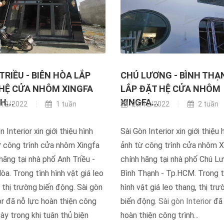
TRIỀU - BIÊN HÒA LẮP
CHÚ LƯƠNG - BÌNH THẠ
HỆ CỬA NHÔM XINGFA
LẮP ĐẶT HỆ CỬA NHÔM
H...
XINGFA...
12/2022
1 tuần
20/12/2022
2 tuần
n Interior xin giới thiệu hình
Sài Gòn Interior xin giới thiệu 
ừ công trình cửa nhôm Xingfa
ảnh từ công trình cửa nhôm X
hãng tại nhà phố Anh Triều -
chính hãng tại nhà phố Chú Lư
òa. Trong tình hình vật giá leo
Bình Thạnh - Tp.HCM. Trong t
 thị trường biến động. Sài gòn
hình vật giá leo thang, thị trư
or đã nỗ lực hoàn thiện công
biến động.
Sài gòn Interior
đã 
này trong khi tuân thủ biện
hoàn thiện công trình...