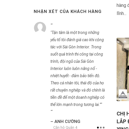
hàng đ
NHẬN XÉT CỦA KHÁCH HÀNG
lĩnh...
erior có đội ngũ
Tận tâm là một trong những
Nhi
i công nhiệt tình,
yếu tố tôi đánh giá cao khi cộng
đã k
n độ và sản phẩm
tác với Sài Gòn Interior. Trong
tưở
ngfa chất lượng
suốt quá trình thi công tại công
Xing
ỗ trợ tôi rất nhiều
trình, đội ngũ của Sài Gòn
cung
oạn tư vấn và thi
Interior luôn luôn năng nổ -
công
hôm Xingfa. Chúc
nhiệt huyết - đảm bảo tiến độ.
sự c
ạt được nhiều thành
Theo cá nhân tôi, thái độ của họ
trợ 
a! Tôii luôn đánh
rất chuyên nghiệp và đó chính là
trìn
 ty các bạn.
tiền đề để một doanh nghiệp có
Chắc
thể lớn mạnh trong tương lai.”
cun
chín
CHỊ 
A
lựa 
uận 8
LẮP 
ANH CƯỜNG
Căn hộ Quận 4