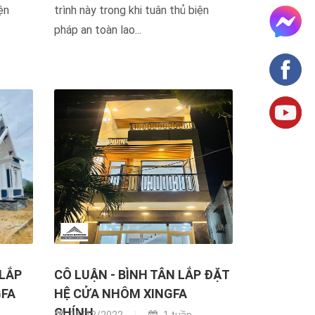
ện
trình này trong khi tuân thủ biện
pháp an toàn lao...
 LẮP
CÔ LUẬN - BÌNH TÂN LẮP ĐẶT
GFA
HỆ CỬA NHÔM XINGFA
CHÍNH...