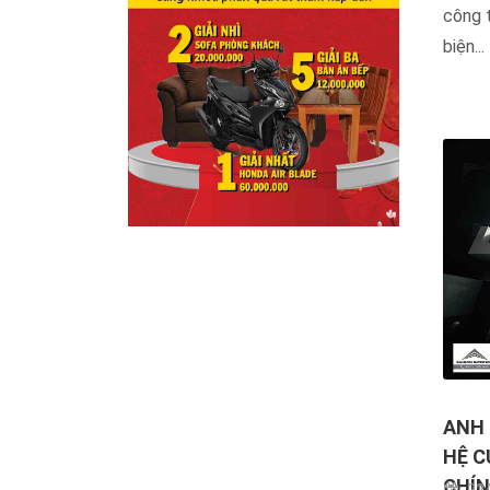
công t
biện...
ANH 
HỆ C
CHÍN