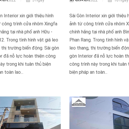
12/2022
5 ngày
25/12/2022
10 ngày
n Interior xin giới thiệu hình
Sài Gòn Interior xin giới thiệu 
ừ công trình cửa nhôm Xingfa
ảnh từ công trình cửa nhôm X
hãng tại nhà phố anh Hữu -
chính hãng tại nhà phố anh Bìn
2. Trong tình hình vật giá leo
Phan Rang. Trong tình hình vậ
 thị trường biến động. Sài gòn
leo thang, thị trường biến độn
or đã nỗ lực hoàn thiện công
gòn Interior đã nỗ lực hoàn th
này trong khi tuân thủ biện
công trình này trong khi tuân 
n toàn lao...
biện pháp an toàn...