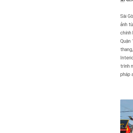
22/
Sài Gò
ảnh t
chính 
Quận 1
thang,
Interi
trình 
pháp a