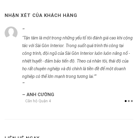
NHẬN XÉT CỦA KHÁCH HÀNG
trong những yếu tố tôi đánh giá cao khi cộng
Nhiều lần hợp tác th
nterior. Trong suốt quá trình thi công tại
tin tưởng vào chất l
ngũ của Sài Gòn Interior luôn luôn năng nổ -
Interior cung cấp. Độ
 bảo tiến độ. Theo cá nhân tôi, thái độ của
luôn thể hiện sự chuyê
hiệp và đó chính là tiền đề để một doanh
trong toàn bộ quá trìn
n mạnh trong tương lai.”
đây sẽ là đối tác cu
chúng tôi chọn lựa hợp
G
ANH VŨ
CEO - Công ty Xây D