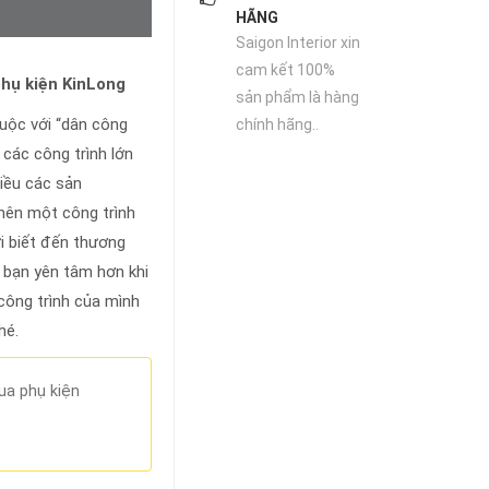
HÃNG
Saigon Interior xin
cam kết 100%
hụ kiện KinLong
sản phẩm là hàng
huộc với “dân công
chính hãng..
t các công trình lớn
hiều các sản
nên một công trình
i biết đến thương
p bạn yên tâm hơn khi
công trình của mình
nhé.
ua phụ kiện