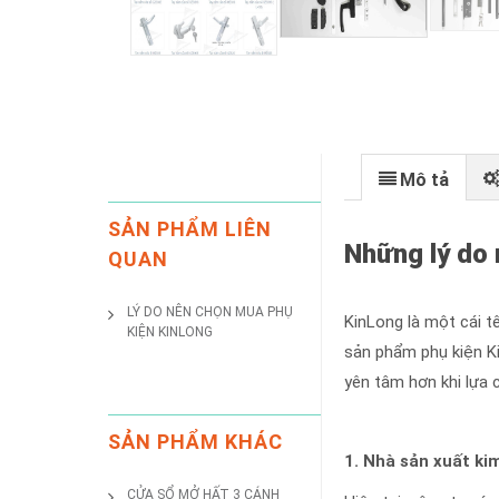
Mô tả
SẢN PHẨM LIÊN
Những lý do
QUAN
LÝ DO NÊN CHỌN MUA PHỤ
KinLong là một cái tê
KIỆN KINLONG
sản phẩm phụ kiện Ki
yên tâm hơn khi lựa 
SẢN PHẨM KHÁC
1. Nhà sản xuất kim
CỬA SỔ MỞ HẤT 3 CÁNH