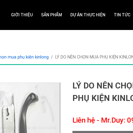
GIỚI THIỆU
SẢN PHẨM
DỰ ÁN THỰC HIỆN
TIN TỨC
họn mua phụ kiện kinlong
LÝ DO NÊN CHỌN MUA PHỤ KIỆN KINLO
LÝ DO NÊN CH
PHỤ KIỆN KIN
Liên hệ - Mr.Duy: 