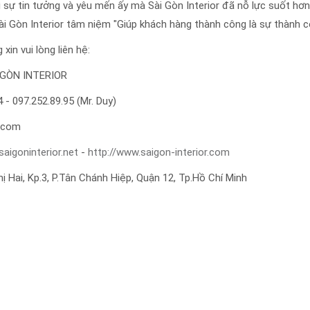
Vì sự tin tưởng và yêu mến ấy mà Sài Gòn Interior đã nỗ lực suốt
ài Gòn Interior tâm niệm "Giúp khách hàng thành công là sự thành 
xin vui lòng liên hệ:
GÒN INTERIOR
4 - 097.252.89.95 (Mr. Duy)
l.com
saigoninterior.net
-
http://www.saigon-interior.com
ị Hai, Kp.3, P.Tân Chánh Hiệp, Quận 12, Tp.Hồ Chí Minh