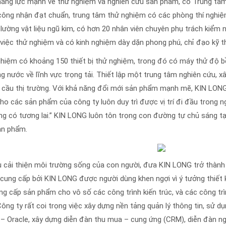
ó năng lực mạnh về thử nghiệm và nghiên cứu sản phẩm, có Trung t
ông nhận đạt chuẩn, trung tâm thử nghiệm có các phòng thí nghiệm
ường vật liệu ngũ kim, có hơn 20 nhân viên chuyên phụ trách kiểm ng
iệc thử nghiệm và có kinh nghiệm dày dặn phong phú, chỉ đạo kỹ t
nghiệm có khoảng 150 thiết bị thử nghiệm, trong đó có máy thử độ b
 nước về lĩnh vực trọng tải. Thiết lập một trung tâm nghiên cứu, x
 cầu thị trường. Với khả năng đổi mới sản phẩm mạnh mẽ, KIN LONG
ho các sản phẩm của công ty luôn duy trì được vị trí đi đầu trong n
g có tương lai.” KIN LONG luôn tôn trọng con đường tự chủ sáng tạ
ản phẩm.
êu cải thiện môi trường sống của con người, đưa KIN LONG trở thành 
ng cấp bởi KIN LONG được người dùng khen ngợi vì ý tưởng thiết kế 
ng cấp sản phẩm cho vô số các công trình kiến trúc, và các công trì
ông ty rất coi trọng việc xây dựng nền tảng quản lý thông tin, sử dụ
i – Oracle, xây dựng diễn đàn thu mua – cung ứng (CRM), diễn đàn ng