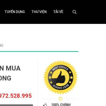
TUYỂN DỤNG
THƯ VIỆN
TẢI VỀ
NG
ỌN MUA
LONG
0972.528.995
100% CHÍNH