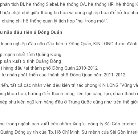
u phân tích BI, hệ thống Siebel, hệ thống OA, hệ thống HR, hệ thống 
t hợp chặt chẽ giữa thông tin hóa và công nghiệp hóa để hỗ trợ nhu 
hứng chỉ hệ thống quản lý tích hợp “hai trong một”.
ầu não đầu tiên ở Đông Quản
doanh nghiệp đầu não đầu tiên ở Đông Quản, KIN LONG được đánh g
ệp mạnh nhất tỉnh Quảng Đông
p sản xuất ở tỉnh Quảng Đông
ật hàng đầu tại thành phố Đông Quản 2010-2012
 tư nhân phát triển của thành phố Đông Quản năm 2011-2012
riển, tất cả các nhân viên đều kiên trì tác phong KIN LONG “Vững và
trọng khoa học, hướng đến thành công, liên tục sáng tạo, chân thành
ệp phụ kiện ngũ kim hàng đầu ở Trung Quốc cũng như trên thế giới 
ng trong ngành sản xuất
cửa nhôm Xingfa
, công ty Sài Gòn Interio
Quảng Đông uy tín của Tp. Hồ Chí Minh. Sứ mệnh của Sài Gòn Interi