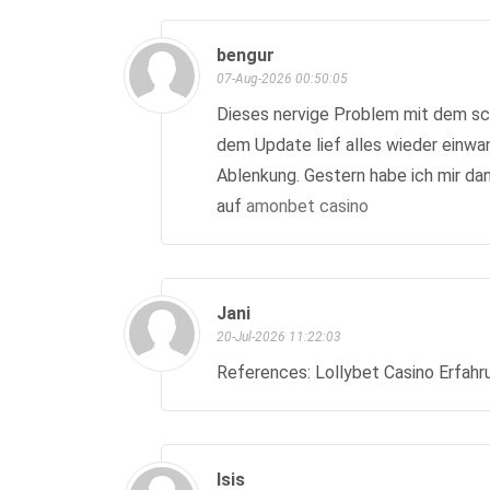
bengur
07-Aug-2026 00:50:05
Dieses nervige Problem mit dem sch
dem Update lief alles wieder einwa
Ablenkung. Gestern habe ich mir da
auf
amonbet casino
Jani
20-Jul-2026 11:22:03
References: Lollybet Casino Erfah
Isis