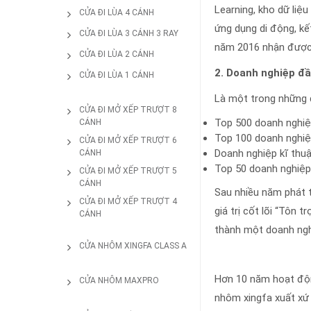
Learning, kho dữ liệ
CỬA ĐI LÙA 4 CÁNH
ứng dụng di động, kế
CỬA ĐI LÙA 3 CÁNH 3 RAY
năm 2016 nhận được c
CỬA ĐI LÙA 2 CÁNH
2. Doanh nghiệp đ
CỬA ĐI LÙA 1 CÁNH
Là một trong những 
CỬA ĐI MỞ XẾP TRƯỢT 8
Top 500 doanh nghi
CÁNH
Top 100 doanh nghiệ
CỬA ĐI MỞ XẾP TRƯỢT 6
Doanh nghiệp kĩ thu
CÁNH
Top 50 doanh nghiệp
CỬA ĐI MỞ XẾP TRƯỢT 5
CÁNH
Sau nhiều năm phát t
CỬA ĐI MỞ XẾP TRƯỢT 4
giá trị cốt lõi “Tôn 
CÁNH
thành một doanh nghi
CỬA NHÔM XINGFA CLASS A
Hơn 10 năm hoạt độ
CỬA NHÔM MAXPRO
nhôm xingfa xuất xứ 