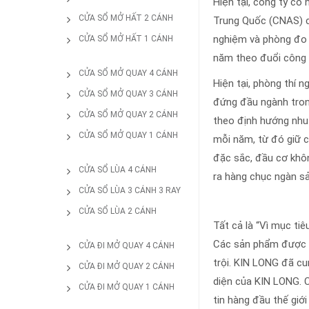
Hiện tại, công ty c
CỬA SỔ MỞ HẤT 2 CÁNH
Trung Quốc (CNAS) c
nghiệm và phòng đo l
CỬA SỔ MỞ HẤT 1 CÁNH
năm theo đuổi công v
CỬA SỔ MỞ QUAY 4 CÁNH
Hiện tại, phòng thí 
CỬA SỔ MỞ QUAY 3 CÁNH
đứng đầu ngành trong
CỬA SỔ MỞ QUAY 2 CÁNH
theo định hướng nhu
CỬA SỔ MỞ QUAY 1 CÁNH
mỗi năm, từ đó giữ c
đặc sắc, đầu cơ khôn
CỬA SỔ LÙA 4 CÁNH
ra hàng chục ngàn s
CỬA SỔ LÙA 3 CÁNH 3 RAY
CỬA SỔ LÙA 2 CÁNH
Tất cả là “Vì mục ti
Các sản phẩm được cu
CỬA ĐI MỞ QUAY 4 CÁNH
trội. KIN LONG đã cu
CỬA ĐI MỞ QUAY 2 CÁNH
diện của KIN LONG. C
CỬA ĐI MỞ QUAY 1 CÁNH
tin hàng đầu thế giớ