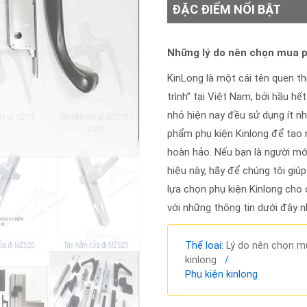
ĐẶC ĐIỂM NỔI BẬT
Những lý do nên chọn mua p
KinLong là một cái tên quen t
trình” tại Việt Nam, bởi hầu hế
nhỏ hiện nay đều sử dụng ít n
phẩm phụ kiện Kinlong để tạo 
hoàn hảo. Nếu bạn là người mớ
hiệu này, hãy để chúng tôi giú
lựa chọn phụ kiện Kinlong cho 
với những thông tin dưới đây 
Thể loại:
Lý do nên chọn m
kinlong
/
Phụ kiện kinlong