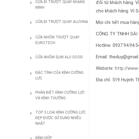
CỬA ĐI TRƯỢT QUAY KHANG
đối từ khách hàng. 
MINH
cho khách hàng. Vì S
CỬA ĐI TRƯỢT QUAY ALUVINA
Mọi chi tiết mua hàng 
CÔNG TY TNHH SÀI 
CỬA NHÔM TRƯỢT QUAY
EUROTECH
Hotline: 0937.94.94.5
Email: theduy@gmai
CỬA NHÔM SLIM ALU GOOD
Website:
http://www.
ĐẶC TÍNH CỦA KÍNH CƯỜNG
LỰC
Địa chỉ: 519 Huỳnh Th
PHÂN BIỆT KÍNH CƯỜNG LỰC
VÀ KÍNH THƯỜNG
TOP 3 LOẠI KÍNH CƯỜNG LỰC
ĐẸP ĐƯỢC SỬ DỤNG NHIỀU
NHẤT
KÍNH HỘP