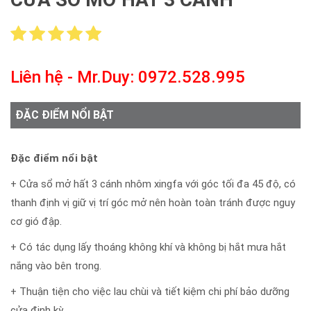
Liên hệ - Mr.Duy: 0972.528.995
ĐẶC ĐIỂM NỔI BẬT
Đặc điểm nổi bật
+ Cửa sổ mở hất 3 cánh nhôm xingfa với góc tối đa 45 độ, có
thanh định vị giữ vị trí góc mở nên hoàn toàn tránh được nguy
cơ gió đập.
+ Có tác dụng lấy thoáng không khí và không bị hắt mưa hắt
nắng vào bên trong.
+ Thuận tiện cho việc lau chùi và tiết kiệm chi phí bảo dưỡng
cửa định kỳ.