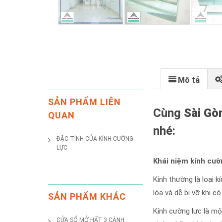
Mô tả
SẢN PHẨM LIÊN
Cùng
Sài Gòn
QUAN
nhé:
ĐẶC TÍNH CỦA KÍNH CƯỜNG
LỰC
Khái niệm kính cườ
Kính thường là loại 
lóa và dễ bị vỡ khi 
SẢN PHẨM KHÁC
Kính cường lực là m
CỬA SỔ MỞ HẤT 3 CÁNH