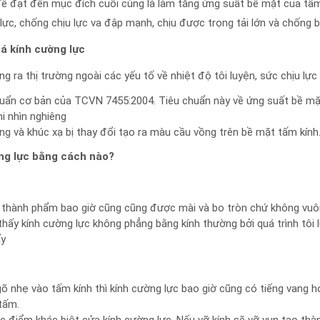
ể đạt đến mục đích cuối cùng là làm tăng ứng suất bề mặt của tấm
lực, chống chịu lực va đập mạnh, chịu được trọng tải lớn và chống b
á kính cường lực
ng ra thị trường ngoài các yếu tố về nhiệt độ tôi luyện, sức chịu lực 
uẩn cơ bản của TCVN 7455:2004. Tiêu chuẩn này về ứng suất bề mặt
i nhìn nghiêng
ạng và khúc xạ bị thay đổi tạo ra màu cầu vồng trên bề mặt tấm kính
ng lực bằng cách nào?
ra thành phẩm bao giờ cũng cũng được mài và bo tròn chứ không vuô
thấy kính cường lực không phẳng bằng kính thường bởi quá trình tôi 
ấy
õ nhẹ vào tấm kính thì kính cường lực bao giờ cũng có tiếng vang h
tấm.