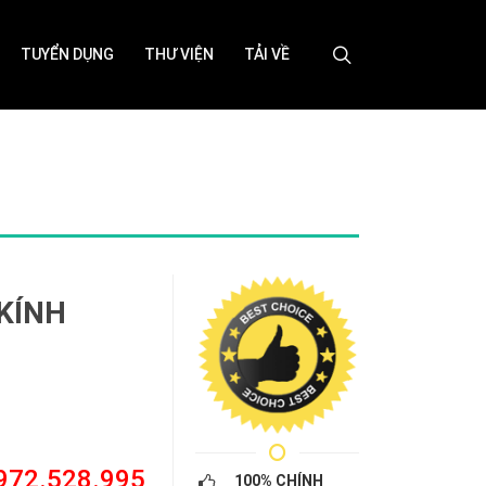
TUYỂN DỤNG
THƯ VIỆN
TẢI VỀ
KÍNH
0972.528.995
100% CHÍNH