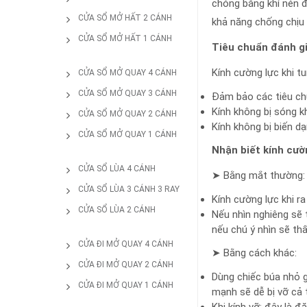
chóng bằng khí nén đ
CỬA SỔ MỞ HẤT 2 CÁNH
khả năng chống chịu 
CỬA SỔ MỞ HẤT 1 CÁNH
Tiêu chuẩn đánh gi
Kính cường lực khi tu
CỬA SỔ MỞ QUAY 4 CÁNH
CỬA SỔ MỞ QUAY 3 CÁNH
Đảm bảo các tiêu ch
Kính không bị sóng kh
CỬA SỔ MỞ QUAY 2 CÁNH
Kính không bị biến d
CỬA SỔ MỞ QUAY 1 CÁNH
Nhận biết kính cườ
CỬA SỔ LÙA 4 CÁNH
➤ Bằng mắt thường:
CỬA SỔ LÙA 3 CÁNH 3 RAY
Kính cường lực khi 
CỬA SỔ LÙA 2 CÁNH
Nếu nhìn nghiêng sẽ 
nếu chú ý nhìn sẽ th
CỬA ĐI MỞ QUAY 4 CÁNH
➤ Bằng cách khác:
CỬA ĐI MỞ QUAY 2 CÁNH
Dùng chiếc búa nhỏ g
CỬA ĐI MỞ QUAY 1 CÁNH
mạnh sẽ dễ bị vỡ cả 