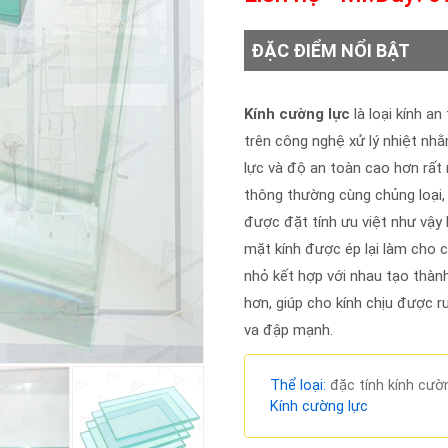
ĐẶC ĐIỂM NỔI BẬT
Kính cường lực
là loại kính a
trên công nghệ xử lý nhiệt nhằ
lực và độ an toàn cao hơn rất n
thông thường cùng chủng loại,
được đặt tính ưu việt như vậy 
mặt kính được ép lại làm cho 
nhỏ kết hợp với nhau tạo thành
hơn, giúp cho kính chịu được r
va đập mạnh.
Thể loại:
đặc tính kính cườ
Kính cường lực