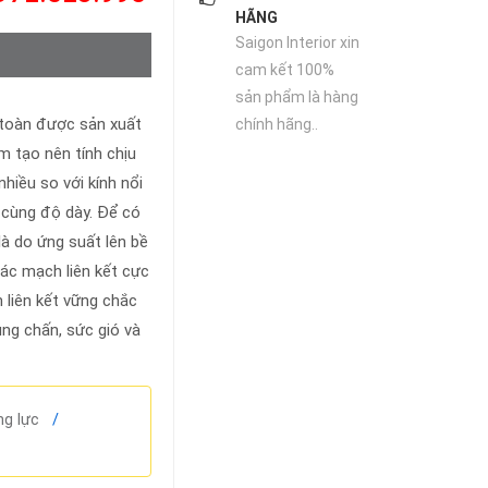
HÃNG
Saigon Interior xin
cam kết 100%
sản phẩm là hàng
n toàn được sản xuất
chính hãng..
m tạo nên tính chịu
hiều so với kính nổi
 cùng độ dày. Để có
là do ứng suất lên bề
các mạch liên kết cực
 liên kết vững chắc
ung chấn, sức gió và
ng lực
/