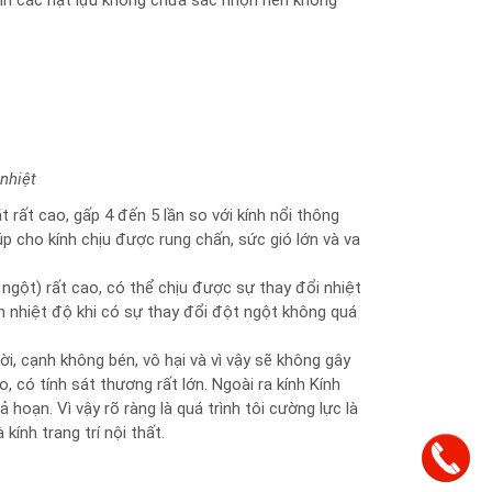
hành các hạt lựu không chứa sắc nhọn nên không
nhiệt
 rất cao, gấp 4 đến 5 lần so với kính nổi thông
úp cho kính chịu được rung chấn, sức gió lớn và va
 ngột) rất cao, có thể chịu được sự thay đổi nhiệt
h nhiệt độ khi có sự thay đổi đột ngột không quá
ời, cạnh không bén, vô hại và vì vậy sẽ không gây
 có tính sát thương rất lớn. Ngoài ra kính Kính
hoạn. Vì vậy rõ ràng là quá trình tôi cường lực là
ính trang trí nội thất.