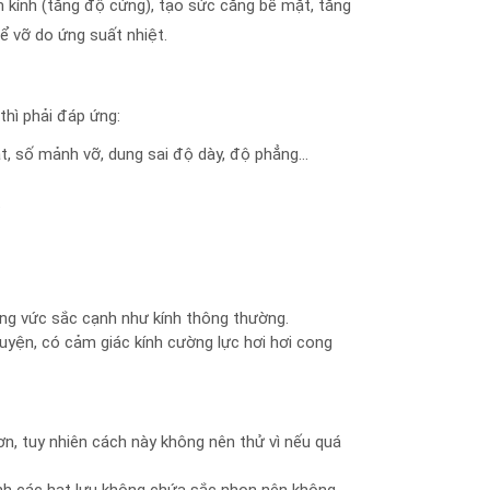
 kính (tăng độ cứng), tạo sức căng bề mặt, tăng
ể vỡ do ứng suất nhiệt.
thì phải đáp ứng:
, số mảnh vỡ, dung sai độ dày, độ phẳng…
.
ng vức sắc cạnh như kính thông thường.
luyện, có cảm giác kính cường lực hơi hơi cong
ơn, tuy nhiên cách này không nên thử vì nếu quá