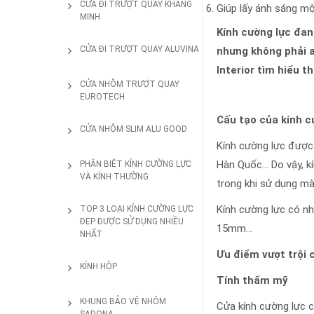
CỬA ĐI TRƯỢT QUAY KHANG
Giúp lấy ánh sáng mộ
MINH
Kính cường lực đang
CỬA ĐI TRƯỢT QUAY ALUVINA
nhưng không phải a
Interior tìm hiểu 
CỬA NHÔM TRƯỢT QUAY
EUROTECH
Cấu tạo của kính c
CỬA NHÔM SLIM ALU GOOD
Kính cường lực được 
Hàn Quốc… Do vậy, kí
PHÂN BIỆT KÍNH CƯỜNG LỰC
VÀ KÍNH THƯỜNG
trong khi sử dụng mà
Kính cường lực có n
TOP 3 LOẠI KÍNH CƯỜNG LỰC
ĐẸP ĐƯỢC SỬ DỤNG NHIỀU
15mm…
NHẤT
Ưu điểm vượt trội 
KÍNH HỘP
Tính thẩm mỹ
KHUNG BẢO VỆ NHÔM
Cửa kính cường lực c