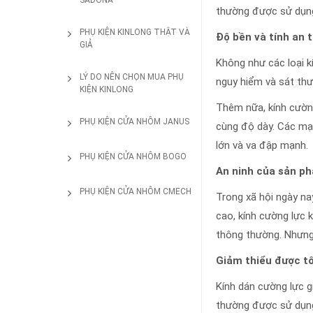
SADONA
thường được sử dụn
PHỤ KIỆN KINLONG THẬT VÀ
Độ bền và tính an 
GIẢ
Không như các loại k
LÝ DO NÊN CHỌN MUA PHỤ
nguy hiểm và sát thư
KIỆN KINLONG
Thêm nữa, kính cường 
PHỤ KIỆN CỬA NHÔM JANUS
cùng độ dày. Các mạc
lớn và va đập mạnh.
PHỤ KIỆN CỬA NHÔM BOGO
An ninh của sản p
PHỤ KIỆN CỬA NHÔM CMECH
Trong xã hội ngày na
cao, kính cường lực 
thông thường. Nhưng
Giảm thiểu được tố
Kính dán cường lực g
thường được sử dụng