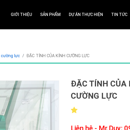
GIỚI THIỆU
SẢN PHẨM
DỰ ÁN THỰC HIỆN
TIN TỨC
h cường lực
ĐẶC TÍNH CỦA KÍNH CƯỜNG LỰC
ĐẶC TÍNH CỦA 
CƯỜNG LỰC
Liên hệ - Mr.Duy: 