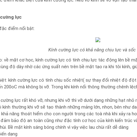
đặc điểm khác biệt cửa kính cường lực. Nếu vỡ kính sẽ vỡ vụn tạo t
 cường lực
đặc điểm nổi bật:
Kính cường lực có khả năng chịu lực và sốc 
: về mặt cơ học, kính cường lực có tính chịu lực tác động lên bề mặt
ùng độ dày nhờ các ứng suất nén trên bề mặt tạo ra khi tôi kính, gi
iệt: kính cường lực có tính chịu sốc nhiệt( sự thay đổi nhiệt độ đột
n 200oC mà không bị vỡ. Trong khi kính nổi thông thường chênh lệc
cường lực rất khó vỡ, nhưng khi vỡ thì vỡ dưới dạng những hạt nhỏ r
i kính thường khi vỡ sẽ tạo thành những mảng lớn, nhọn, bén như dao,
khả năng thoát hiểm cho con người trong các toà nhà khi xảy ra hoả 
 đảm bảo độ an toàn cũng như đặc tính cơ học của kính kiến trúc và k
hùi. Bề mặt kính sáng bóng chính vì vậy việc lau chùi rất dễ dàng
biến dạng