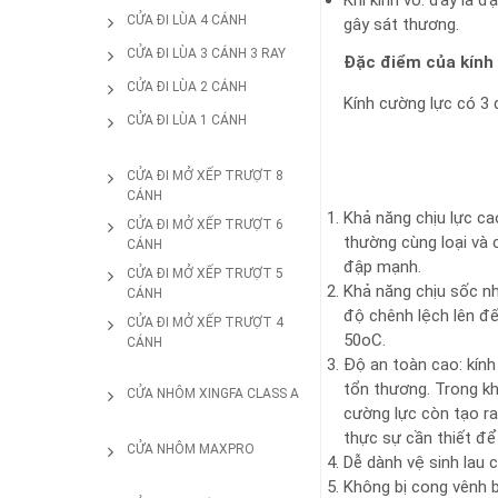
Khi kính vỡ: đây là 
CỬA ĐI LÙA 4 CÁNH
gây sát thương.
CỬA ĐI LÙA 3 CÁNH 3 RAY
Đặc điểm của kính
CỬA ĐI LÙA 2 CÁNH
Kính cường lực có 3 
CỬA ĐI LÙA 1 CÁNH
CỬA ĐI MỞ XẾP TRƯỢT 8
CÁNH
Khả năng chịu lực cao
CỬA ĐI MỞ XẾP TRƯỢT 6
thường cùng loại và c
CÁNH
đập mạnh.
CỬA ĐI MỞ XẾP TRƯỢT 5
Khả năng chịu sốc nh
CÁNH
độ chênh lệch lên đế
CỬA ĐI MỞ XẾP TRƯỢT 4
50oC.
CÁNH
Độ an toàn cao: kính 
tổn thương. Trong kh
CỬA NHÔM XINGFA CLASS A
cường lực còn tạo ra 
thực sự cần thiết để
CỬA NHÔM MAXPRO
Dễ dành vệ sinh lau c
Không bị cong vênh 