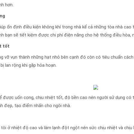
ĩnh hơn.
ụng
iúp ổn định điều kiện không khí trong nhà kể cả những tòa nhà cao t
ình bạn sẽ tiết kiệm được chi phí điện năng cho hệ thống điều hòa, 
t tốt
g vỡ vụn thành những hạt nhỏ bên cạnh đó còn có tiêu chuẩn cách n
bị lan rộng khi gặp hỏa hoạn.
ể được uốn cong, chịu nhiệt tốt, độ bền cao nên người sử dụng có t
h đẹp, tạo điểm nhấn cho ngôi nhà.
tôi ở nhiệt độ cao và làm lạnh đột ngột nên sức chịu nhiệt và chịu