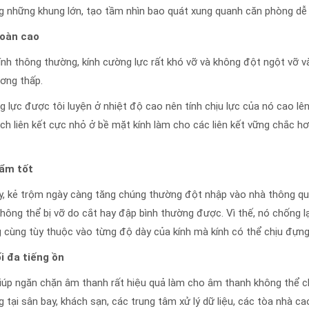
g những khung lớn, tạo tầm nhìn bao quát xung quanh căn phòng dễ
toàn cao
ính thông thường, kính cường lực rất khó vỡ và không đột ngột vỡ v
ơng thấp.
lực được tôi luyện ở nhiệt độ cao nên tính chịu lực của nó cao lên 
h liên kết cực nhỏ ở bề mặt kính làm cho các liên kết vững chắc hơ
hẩm tốt
y, kẻ trộm ngày càng tăng chúng thường đột nhập vào nhà thông qu
không thể bị vỡ do cắt hay đập bình thường được. Vì thế, nó chống 
 cùng tùy thuộc vào từng độ dày của kính mà kính có thể chịu đựn
i đa tiếng ồn
iúp ngăn chặn âm thanh rất hiệu quả làm cho âm thanh không thể chu
 tại sân bay, khách sạn, các trung tâm xử lý dữ liệu, các tòa nhà