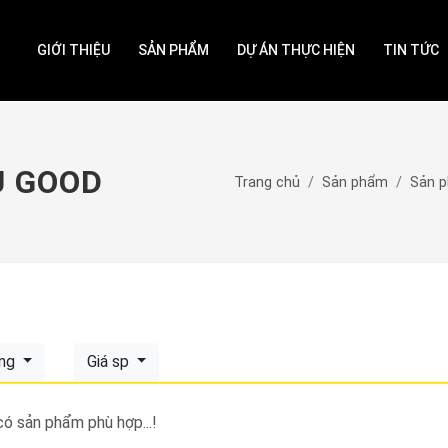
GIỚI THIỆU
SẢN PHẨM
DỰ ÁN THỰC HIỆN
TIN TỨC
U GOOD
Trang chủ
Sản phẩm
Sản 
ing
Giá sp
ó sản phẩm phù hợp...!