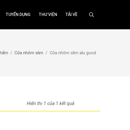
TUYỂN DỤNG
THƯ VIỆN
TẢI VỀ
phẩm
Cửa nhôm slim
Cửa nhôm slim alu good
Hiển thị 1
của 1 kết quả