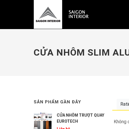
CỬA NHÔM SLIM AL
SẢN PHẨM GẦN ĐÂY
Rat
CỬA NHÔM TRƯỢT QUAY
EUROTECH
Không c