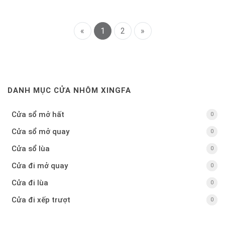
«
1
2
»
DANH MỤC CỬA NHÔM XINGFA
Cửa sổ mở hất
0
0
Cửa sổ mở quay
0
0
Cửa sổ lùa
0
0
Cửa đi mở quay
0
0
Cửa đi lùa
0
0
Cửa đi xếp trượt
0
0