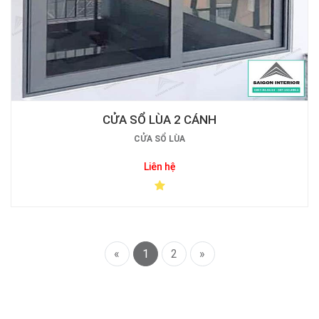
CỬA SỔ LÙA 2 CÁNH
CỬA SỔ LÙA
Liên hệ
«
1
2
»