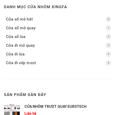
DANH MỤC CỬA NHÔM XINGFA
Cửa sổ mở hất
0
0
Cửa sổ mở quay
1
1
Cửa sổ lùa
3
3
Cửa đi mở quay
3
3
Cửa đi lùa
4
4
Cửa đi xếp trượt
4
4
SẢN PHẨM GẦN ĐÂY
CỬA NHÔM TRƯỢT QUAY EUROTECH
Liên hệ